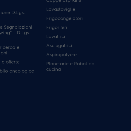
Lavastoviglie
ione D.Lgs.
Frigocongelatori
e Segnalazioni
Frigoriferi
wing” - D.Lgs.
Lavatrici
Asciugatrici
 ricerca e
ioni
Aspirapolvere
e offerte
Planetarie e Robot da
cucina
'oblio oncologico