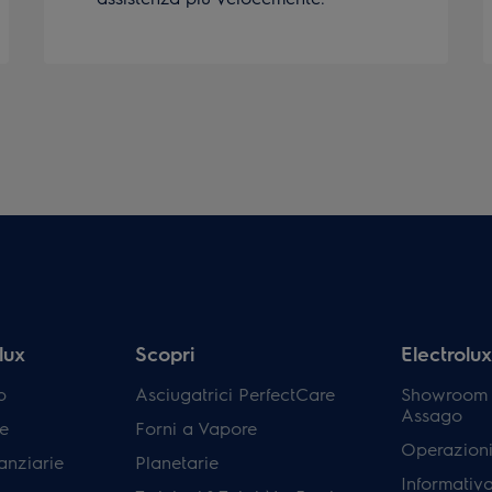
lux
Scopri
Electrolux 
p
Asciugatrici PerfectCare
Showroom E
Assago
e
Forni a Vapore
Operazioni
anziarie
Planetarie
Informativ