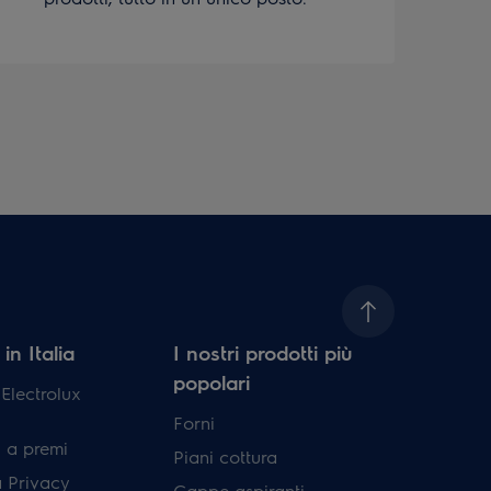
in Italia
I nostri prodotti più
popolari
lectrolux
Forni
 a premi
Piani cottura
a Privacy
Cappe aspiranti