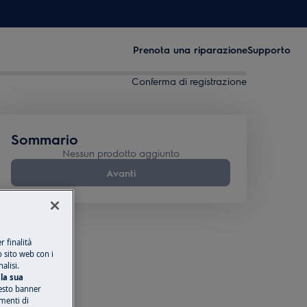
Prenota una riparazione
Supporto
Conferma di registrazione
Sommario
Nessun prodotto aggiunto
Avanti
 finalità
o sito web con i
alisi.
la sua
esto banner
umenti di