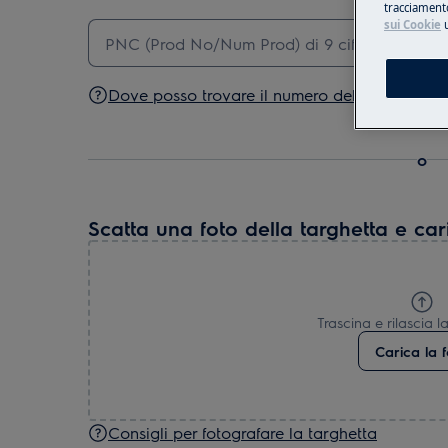
tracciamento
sui Cookie
u
Dove posso trovare il numero del modello o 
o
Scatta una foto della targhetta e car
Trascina e rilascia l
Carica la 
Consigli per fotografare la targhetta