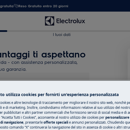
gratuita
Reso Gratuito entro 20 giorni
I tuoi dati
vantaggi ti aspettano
uida - con assistenza personalizzata,
 tua garanzia.
odomestico
to utilizza cookies per fornirti un'esperienza personalizzata
cookies e altre tecnologie di tracciamento per migliorare il nostro sito web, nonchè per
 e di marketing. Inoltre, condividiamo informazioni relative al suo utilizzo del nostr
er pubblicitari e altri partner commerciali che forniscono servizi di social media e di an
 “Accetta Tutti i Cookies”, acconsente al nostro utilizzo dei cookies per
personalizzare 
di navigazione
, presentarle
offerte speciali
e annunci personalizzati. Chiudendo qu
posito comando “X” continuerai la navigazione del sito in assenza di cookie o altri str