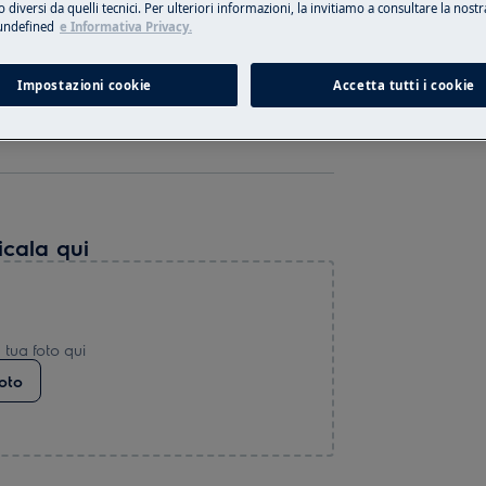
 diversi da quelli tecnici. Per ulteriori informazioni, la invitiamo a consultare la nostr
ndefined
e Informativa Privacy.
Impostazioni cookie
Accetta tutti i cookie
il PNC?
icala qui
a tua foto qui
foto