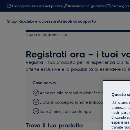
Tranquillità inclusa nel prezzo
Installazione garantita
Consegna 
Shop Ricambi e accessori
Articoli di supporto
Il tuo elettrodomestico
Registrati ora – i tuoi 
Registra il tuo prodotto per un'esperienza più fl
offerte esclusive e la possibilità di estendere la
Cosa serve:
Accesso alla targhetta identificativa dell'elettr
Questo si
Data di consegna (anche indicativa)
Utilizziamo 
promozionali
Solo 3 minuti del tuo tempo
nostri partn
Cliccando su
esperienza 
Trova il tuo prodotto
tramite l’ap