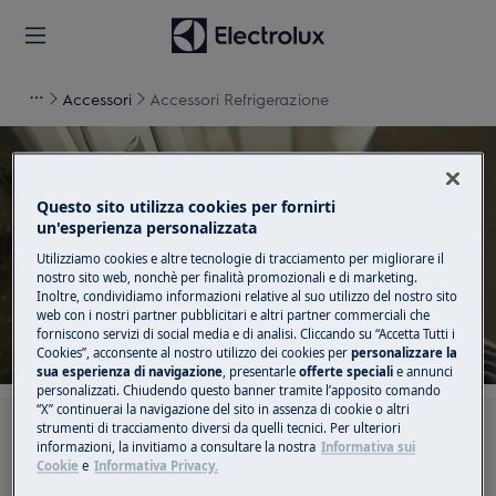
Accessori
Accessori Refrigerazione
Questo sito utilizza cookies per fornirti
un'esperienza personalizzata
Supporto per Accessori
Utilizziamo cookies e altre tecnologie di tracciamento per migliorare il
Refrigerazione
nostro sito web, nonchè per finalità promozionali e di marketing.
Inoltre, condividiamo informazioni relative al suo utilizzo del nostro sito
web con i nostri partner pubblicitari e altri partner commerciali che
forniscono servizi di social media e di analisi. Cliccando su “Accetta Tutti i
Cookies”, acconsente al nostro utilizzo dei cookies per
personalizzare la
sua esperienza di navigazione
, presentarle
offerte speciali
e annunci
personalizzati. Chiudendo questo banner tramite l’apposito comando
“X” continuerai la navigazione del sito in assenza di cookie o altri
strumenti di tracciamento diversi da quelli tecnici. Per ulteriori
Cerca tra i nostri articoli di supporto
informazioni, la invitiamo a consultare la nostra
Informativa sui
Cookie
e
Informativa Privacy.