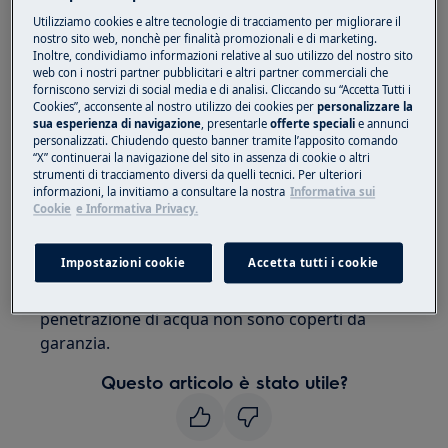
Utilizziamo cookies e altre tecnologie di tracciamento per migliorare il
aspirapolvere
nostro sito web, nonchè per finalità promozionali e di marketing.
Inoltre, condividiamo informazioni relative al suo utilizzo del nostro sito
Risoluzione:
web con i nostri partner pubblicitari e altri partner commerciali che
forniscono servizi di social media e di analisi. Cliccando su “Accetta Tutti i
1. Arrestare il prodotto e lasciarlo asciugare
Cookies”, acconsente al nostro utilizzo dei cookies per
personalizzare la
per 48 ore.
sua esperienza di navigazione
, presentarle
offerte speciali
e annunci
personalizzati. Chiudendo questo banner tramite l’apposito comando
“X” continuerai la navigazione del sito in assenza di cookie o altri
Non inserirlo nel supporto di ricarica!
strumenti di tracciamento diversi da quelli tecnici. Per ulteriori
informazioni, la invitiamo a consultare la nostra
Informativa sui
2. Se il prodotto non funziona più, sarà
Cookie
e Informativa Privacy.
necessario sostituire il motore presso un
centro di assistenza autorizzato.
Impostazioni cookie
Accetta tutti i cookie
Nota: i
danni al motore causati dalla
penetrazione di acqua non sono coperti da
garanzia.
Questo articolo è stato utile?