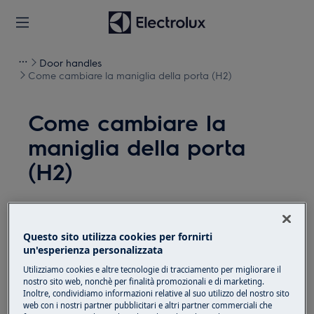
Door handles
Come cambiare la maniglia della porta (H2)
Come cambiare la
maniglia della porta
(H2)
Soluzione
Prima di qualsiasi operazione di manutenzione,
Questo sito utilizza cookies per fornirti
un'esperienza personalizzata
disattivare l'apparecchiatura e scollegare la spina di
alimentazione dalla
presa.
Utilizziamo cookies e altre tecnologie di tracciamento per migliorare il
nostro sito web, nonchè per finalità promozionali e di marketing.
Inoltre, condividiamo informazioni relative al suo utilizzo del nostro sito
Fare sempre attenzione quando si spostano
web con i nostri partner pubblicitari e altri partner commerciali che
apparecchi, per apparecchi pesanti sono necessarie