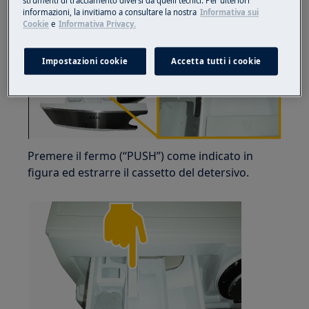
strumenti di tracciamento diversi da quelli tecnici. Per ulteriori
sinistro.
informazioni, la invitiamo a consultare la nostra
Informativa sui
Cookie
e
Informativa Privacy.
Impostazioni cookie
Accetta tutti i cookie
Premere il fermo (“PUSH”) come indicato in
figura ed estrarre il cassetto del detersivo.