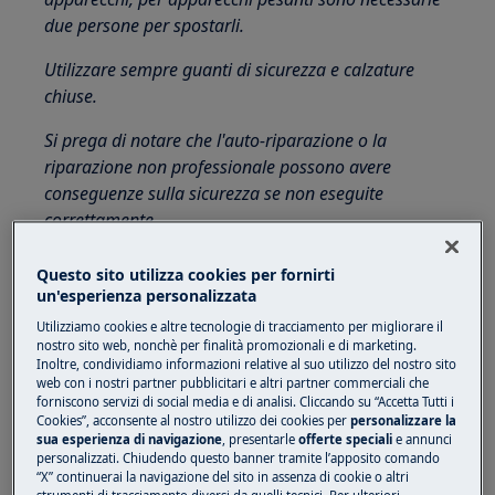
due persone per spostarli.
Utilizzare sempre guanti di sicurezza e calzature
chiuse.
Si prega di notare che l'auto-riparazione o la
riparazione non professionale possono avere
conseguenze sulla sicurezza se non eseguite
correttamente
Come smontare e montare il cassetto del
Questo sito utilizza cookies per fornirti
detersivo
un'esperienza personalizzata
Utilizziamo cookies e altre tecnologie di tracciamento per migliorare il
NOTA:
nostro sito web, nonchè per finalità promozionali e di marketing.
Inoltre, condividiamo informazioni relative al suo utilizzo del nostro sito
Le foto sottostanti sono solo illustrative, possono
web con i nostri partner pubblicitari e altri partner commerciali che
differire dal modello di lavatrice / lavasciuga.
forniscono servizi di social media e di analisi. Cliccando su “Accetta Tutti i
Cookies”, acconsente al nostro utilizzo dei cookies per
personalizzare la
sua esperienza di navigazione
, presentarle
offerte speciali
e annunci
Aprire il cassetto del detersivo. Il fermo (indicato
personalizzati. Chiudendo questo banner tramite l’apposito comando
con il nome “PUSH”) sarà visibile sul lato
“X” continuerai la navigazione del sito in assenza di cookie o altri