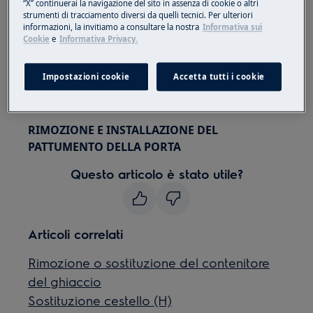
“X” continuerai la navigazione del sito in assenza di cookie o altri
Utilizzare sempre guanti di sicurezza e calzature
strumenti di tracciamento diversi da quelli tecnici. Per ulteriori
chiuse.
informazioni, la invitiamo a consultare la nostra
Informativa sui
Cookie
e
Informativa Privacy.
Si prega di notare che l'auto-riparazione o la
riparazione non professionale possono avere
Impostazioni cookie
Accetta tutti i cookie
conseguenze sulla sicurezza se non eseguite
correttamente
RIMOZIONE E INSTALLAZIONE DEL
PATTUMENTO DELLA PORTA
Questo articolo è stato utile?
Articoli correlati
Rimozione o sostituzione del contenitore
del ghiaccio
Sostituzione cestello (H)