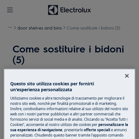
door shelves and bins
Come sostituire i bidoni (5)
Come sostituire i bidoni
(5)
Soluzione
Questo sito utilizza cookies per fornirti
Prima di qualsiasi operazione di manutenzione,
un'esperienza personalizzata
disattivare l'apparecchiatura e scollegare la spina di
Utilizziamo cookies e altre tecnologie di tracciamento per migliorare il
alimentazione dalla presa.
nostro sito web, nonchè per finalità promozionali e di marketing.
Inoltre, condividiamo informazioni relative al suo utilizzo del nostro sito
Fare sempre attenzione quando si spostano
web con i nostri partner pubblicitari e altri partner commerciali che
forniscono servizi di social media e di analisi. Cliccando su “Accetta Tutti i
apparecchi, per apparecchi pesanti sono necessarie
Cookies”, acconsente al nostro utilizzo dei cookies per
personalizzare la
due persone per spostarli.
sua esperienza di navigazione
, presentarle
offerte speciali
e annunci
personalizzati. Chiudendo questo banner tramite l’apposito comando