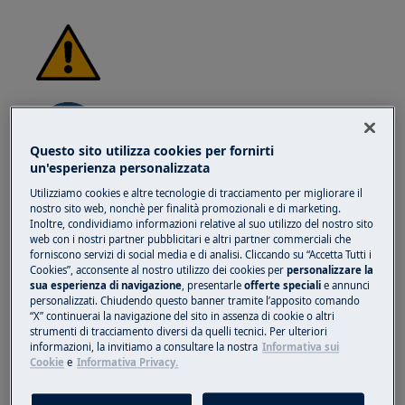
Questo sito utilizza cookies per fornirti
un'esperienza personalizzata
ATTENZIONE!
NON ADATTO AI BAMBINI
Utilizziamo cookies e altre tecnologie di tracciamento per migliorare il
nostro sito web, nonchè per finalità promozionali e di marketing.
Tenere tutte le piccole parti e l'imballaggio fuori
Inoltre, condividiamo informazioni relative al suo utilizzo del nostro sito
web con i nostri partner pubblicitari e altri partner commerciali che
dalla portata dei bambini di età inferiore ai 3
forniscono servizi di social media e di analisi. Cliccando su “Accetta Tutti i
anni a causa del rischio di soffocamento.
Cookies”, acconsente al nostro utilizzo dei cookies per
personalizzare la
sua esperienza di navigazione
, presentarle
offerte speciali
e annunci
L'installazione e l'uso devono essere effettuati
personalizzati. Chiudendo questo banner tramite l’apposito comando
esclusivamente da adulti.
“X” continuerai la navigazione del sito in assenza di cookie o altri
strumenti di tracciamento diversi da quelli tecnici. Per ulteriori
Assicurati di utilizzare il prodotto solo per lo
informazioni, la invitiamo a consultare la nostra
Informativa sui
Cookie
e
Informativa Privacy.
scopo designato e verifica che sia una parte
compatibile con il prodotto previsto.