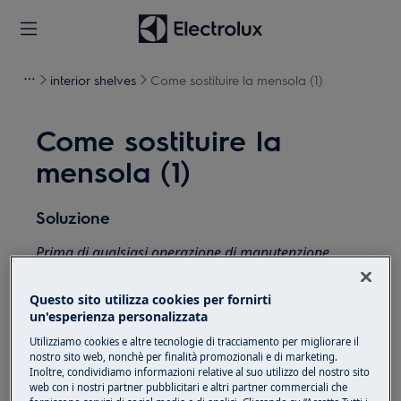
interior shelves
Come sostituire la mensola (1)
Come sostituire la
mensola (1)
Soluzione
Prima di qualsiasi operazione di manutenzione,
disattivare l'apparecchiatura e scollegare la spina di
alimentazione dalla
presa.
Questo sito utilizza cookies per fornirti
un'esperienza personalizzata
Fare sempre attenzione quando si spostano
Utilizziamo cookies e altre tecnologie di tracciamento per migliorare il
apparecchi, per apparecchi pesanti sono necessarie
nostro sito web, nonchè per finalità promozionali e di marketing.
due persone per spostarli.
Inoltre, condividiamo informazioni relative al suo utilizzo del nostro sito
web con i nostri partner pubblicitari e altri partner commerciali che