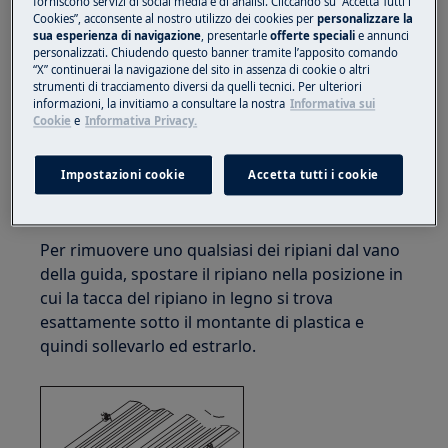
forniscono servizi di social media e di analisi. Cliccando su “Accetta Tutti i
Utilizzare sempre guanti di sicurezza e calzature
Cookies”, acconsente al nostro utilizzo dei cookies per
personalizzare la
chiuse.
sua esperienza di navigazione
, presentarle
offerte speciali
e annunci
personalizzati. Chiudendo questo banner tramite l’apposito comando
“X” continuerai la navigazione del sito in assenza di cookie o altri
Si prega di notare che l'auto-riparazione o la
strumenti di tracciamento diversi da quelli tecnici. Per ulteriori
riparazione non professionale possono avere
informazioni, la invitiamo a consultare la nostra
Informativa sui
conseguenze sulla sicurezza se non eseguite
Cookie
e
Informativa Privacy.
correttamente
Impostazioni cookie
Accetta tutti i cookie
Come sostituire lo scaffale
Per rimuovere uno qualsiasi dei ripiani dal vano
della guida, spostare il ripiano nella posizione in
cui la tacca del ripiano in legno si trova
esattamente sotto il montante di plastica e
quindi sollevarlo ed estrarlo.