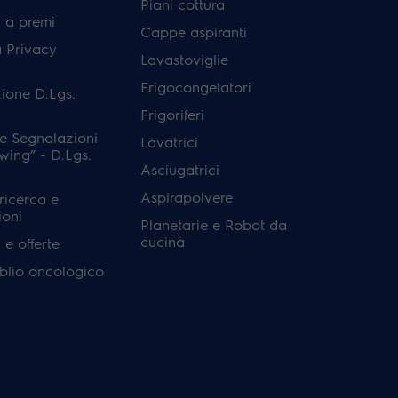
Piani cottura
 a premi
Cappe aspiranti
a Privacy
Lavastoviglie
Frigocongelatori
ione D.Lgs.
Frigoriferi
e Segnalazioni
Lavatrici
wing” - D.Lgs.
Asciugatrici
Aspirapolvere
 ricerca e
ioni
Planetarie e Robot da
cucina
e offerte
'oblio oncologico