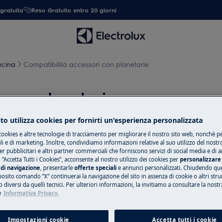
gratuita
Reso Gratuito entro 20 giorni
ucina
Compatibilità accessori con planetarie
 con planetarie
to utilizza cookies per fornirti un'esperienza personalizzata
cookies e altre tecnologie di tracciamento per migliorare il nostro sito web, nonchè per
 e di marketing. Inoltre, condividiamo informazioni relative al suo utilizzo del nostr
 principali caratteristiche delle
er pubblicitari e altri partner commerciali che forniscono servizi di social media e di an
sori con i diversi modelli
 “Accetta Tutti i Cookies”, acconsente al nostro utilizzo dei cookies per
personalizzare 
di navigazione
, presentarle
offerte speciali
e annunci personalizzati. Chiudendo qu
posito comando “X” continuerai la navigazione del sito in assenza di cookie o altri str
 diversi da quelli tecnici. Per ulteriori informazioni, la invitiamo a consultare la nostr
e
Informativa Privacy.
Impostazioni cookie
Accetta tutti i cookie