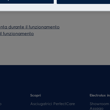
lenta durante il funzionamento
 il funzionamento
Scopri
Electrolux in
p
Asciugatrici PerfectCare
Showroom E
Assago