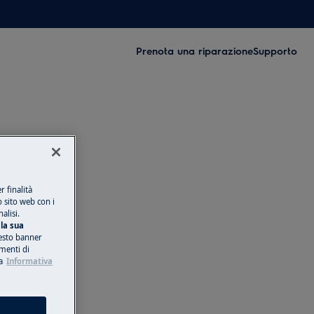
Prenota una riparazione
Supporto
 finalità
o sito web con i
alisi.
la sua
esto banner
umenti di
a
Informativa