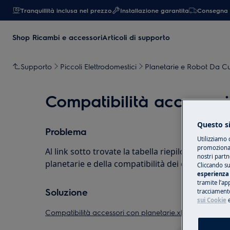
Tranquillità inclusa nel prezzo
Installazione garantita
Consegna 
Shop Ricambi e accessori
Articoli di supporto
Supporto
Piccoli Elettrodomestici
Planetarie e Robot Da C
Compatibilità accessori
Questo si
Problema
Utilizziamo 
promozionali
Al link sotto trovate la tabella riepilogativa delle
nostri partn
planetarie e della compatibilità dei diversi acces
Cliccando su
esperienza 
tramite l’ap
Soluzione
tracciamento
sui Cookie
Compatibilità accessori con planetarie.xlsx