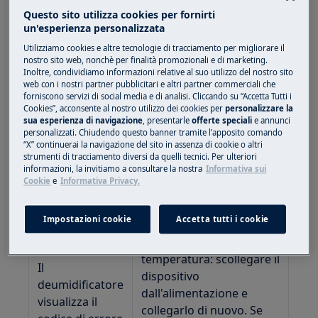
Soluzione:
Questo sito utilizza cookies per fornirti
un'esperienza personalizzata
Utilizziamo cookies e altre tecnologie di tracciamento per migliorare il
Codice difetto
Causa / Soluzione
nostro sito web, nonchè per finalità promozionali e di marketing.
Inoltre, condividiamo informazioni relative al suo utilizzo del nostro sito
web con i nostri partner pubblicitari e altri partner commerciali che
errore del sensore di
forniscono servizi di social media e di analisi. Cliccando su “Accetta Tutti i
umidità - scollegare il
Cookies”, acconsente al nostro utilizzo dei cookies per
personalizzare la
Il
dispositivo
sua esperienza di navigazione
, presentarle
offerte speciali
e annunci
deumidificatore
personalizzati. Chiudendo questo banner tramite l’apposito comando
dall'alimentazione e
“X” continuerai la navigazione del sito in assenza di cookie o altri
visualizza il
collegarlo di nuovo. Se
strumenti di tracciamento diversi da quelli tecnici. Per ulteriori
codice di errore
informazioni, la invitiamo a consultare la nostra
Informativa sui
l'errore persiste,
AS
Cookie
e
Informativa Privacy.
contattare il servizio di
assistenza
Impostazioni cookie
Accetta tutti i cookie
errore del sensore di
temperatura: scollegare il
Il
dispositivo
deumidificatore
dall'alimentazione e
visualizza il
collegarlo di nuovo. Se