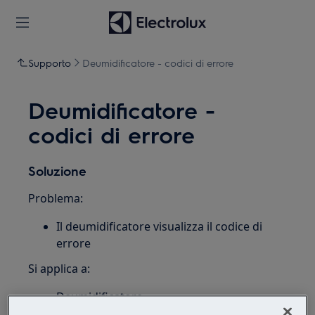
Supporto
Deumidificatore - codici di errore
Deumidificatore -
codici di errore
Soluzione
Problema:
Il deumidificatore visualizza il codice di
errore
Si applica a:
Deumidificatore