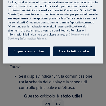
Inoltre, condividiamo informazioni relative al suo utilizzo del nostro sito
web con i nostri partner pubblicitari e altri partner commerciali che
forniscono servizi di social media e di analisi. Cliccando su “Accetta Tutti i
Cookies”, acconsente al nostro utilizzo dei cookies per
personalizzare la
sua esperienza di navigazione
, presentarle
offerte speciali
e annunci
personalizzati. Chiudendo questo banner tramite l’apposito comando
Si applica a:
“X” continuerai la navigazione del sito in assenza di cookie o altri
strumenti di tracciamento diversi da quelli tecnici. Per ulteriori
Condizionatore portatile
informazioni, la invitiamo a consultare la nostra
Informativa sui
Cookie
e
Informativa Privacy.
Risoluzione:
1. Contattare il centro di assistenza
Impostazioni cookie
Accetta tutti i cookie
autorizzato.
Causa:
Se il display indica “E4”, la comunicazione
tra la scheda del display e la scheda di
controllo principale è difettosa.
Questo articolo è stato utile?