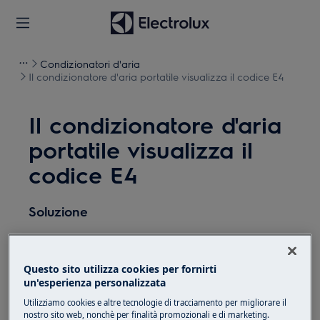
Condizionatori d'aria
Il condizionatore d'aria portatile visualizza il codice E4
Il condizionatore d'aria
portatile visualizza il
codice E4
Soluzione
Problema:
Il condizionatore d'aria portatile visualizza
Questo sito utilizza cookies per fornirti
un'esperienza personalizzata
il codice E4
Codice errore E4
Utilizziamo cookies e altre tecnologie di tracciamento per migliorare il
nostro sito web, nonchè per finalità promozionali e di marketing.