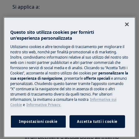
Si applica a:
Frigorifero
Frigo freezer
Questo sito utilizza cookies per fornirti
Soluzione:
un'esperienza personalizzata
Utilizziamo cookies e altre tecnologie di tracciamento per migliorare il
1. Controllare se l'alimentazione del prodotto
nostro sito web, nonchè per finalità promozionali e di marketing.
è stata interrotta.
Inoltre, condividiamo informazioni relative al suo utilizzo del nostro sito
web con i nostri partner pubblicitari e altri partner commerciali che
forniscono servizi di social media e di analisi. Cliccando su “Accetta Tutti i
2. Evitare di lasciare la porta aperta per
Cookies”, acconsente al nostro utilizzo dei cookies per
personalizzare la
lunghi periodi di tempo.
sua esperienza di navigazione
, presentarle
offerte speciali
e annunci
personalizzati. Chiudendo questo banner tramite l’apposito comando
3. Controllare se la porta è completamente
“X” continuerai la navigazione del sito in assenza di cookie o altri
strumenti di tracciamento diversi da quelli tecnici. Per ulteriori
chiusa.
informazioni, la invitiamo a consultare la nostra
Informativa sui
Cookie
e
Informativa Privacy.
4. Controllare se l'apparecchio si sta
raffreddando correttamente.
Impostazioni cookie
Accetta tutti i cookie
Misura la temperatura con un termometro
in un bicchiere d'acqua posto all'interno