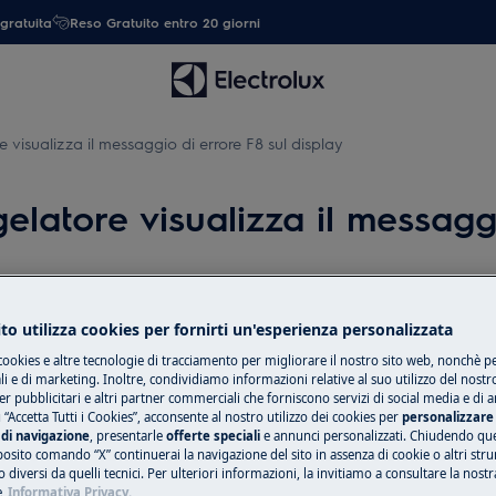
gratuita
Reso Gratuito entro 20 giorni
re visualizza il messaggio di errore F8 sul display
ngelatore visualizza il messagg
to utilizza cookies per fornirti un'esperienza personalizzata
Ricambi e acces
cookies e altre tecnologie di tracciamento per migliorare il nostro sito web, nonchè per
 e di marketing. Inoltre, condividiamo informazioni relative al suo utilizzo del nostr
Compra ricambi, ac
er pubblicitari e altri partner commerciali che forniscono servizi di social media e di an
 “Accetta Tutti i Cookies”, acconsente al nostro utilizzo dei cookies per
personalizzare 
gorifero/frigo-congelatore
il tuo elettrodome
di navigazione
, presentarle
offerte speciali
e annunci personalizzati. Chiudendo qu
tua.
posito comando “X” continuerai la navigazione del sito in assenza di cookie o altri str
 diversi da quelli tecnici. Per ulteriori informazioni, la invitiamo a consultare la nostr
e
Informativa Privacy.