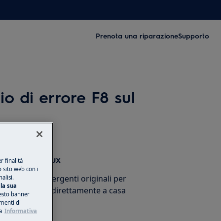
Prenota una riparazione
Supporto
io di errore F8 sul
sori Electrolux
 finalità
o sito web con i
cessori e detergenti originali per
alisi.
la sua
stico e ricevili direttamente a casa
esto banner
umenti di
a
Informativa