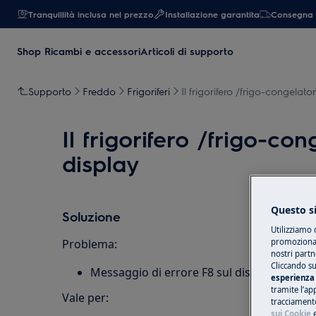
Tranquillità inclusa nel prezzo
Installazione garantita
Consegna 
Shop Ricambi e accessori
Articoli di supporto
Supporto
Freddo
Frigoriferi
Il frigorifero /frigo-congelato
Il frigorifero /frigo-co
display
Questo si
Soluzione
Utilizziamo 
promozionali
Problema:
nostri partn
Cliccando su
Messaggio di errore F8 sul display del fri
esperienza 
tramite l’ap
Vale per:
tracciamento
sui Cookie