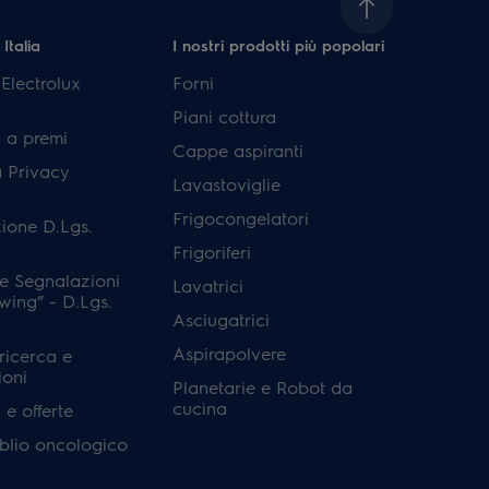
 Italia
I nostri prodotti più popolari
lectrolux
Forni
Piani cottura
 a premi
Cappe aspiranti
a Privacy
Lavastoviglie
Frigocongelatori
ione D.Lgs.
Frigoriferi
e Segnalazioni
Lavatrici
wing” - D.Lgs.
Asciugatrici
Aspirapolvere
 ricerca e
ioni
Planetarie e Robot da
cucina
e offerte
'oblio oncologico