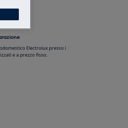
arazione
trodomestico Electrolux presso i
izzati e a prezzo fisso.