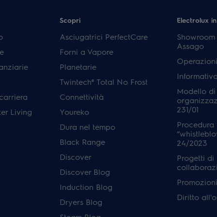
Scopri
Electrolux in
p
Asciugatrici PerfectCare
Showroom E
Assago
e
Forni a Vapore
Operazioni
anziarie
Planetarie
Informativ
Twintech® Total No Frost
Modello di
carriera
Connettività
organizzaz
231/01
er Living
Youreko
Procedura 
Dura nel tempo
“whistleblo
Black Range
24/2023
Discover
Progetti di
collaboraz
Discover Blog
Promozioni 
Induction Blog
Diritto all
Dryers Blog
Steam Blog