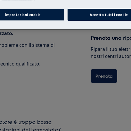
Shop online
Impostazioni cookie
Accetta tutti i cookie
zzato.
Prenota una rip
problema con il sistema di
Ripara il tuo elet
nostri centri autor
ecnico qualificato.
Prenota
latore è troppo bassa
stazioni del termostato?