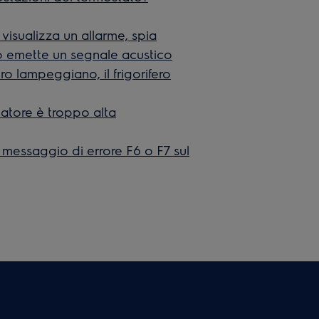
e visualizza un allarme, spia
 o emette un segnale acustico
ero lampeggiano, il frigorifero
latore è troppo alta
il messaggio di errore F6 o F7 sul