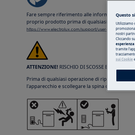
Fare sempre riferimento alle informazioni sulla
Questo si
proprio prodotto prima di qualsiasi operazione
Utilizziamo 
https://www.electrolux.com/support/user-manuals/
promozionali
nostri partn
Cliccando su
esperienza 
tramite l’ap
tracciamento
sui Cookie
ATTENZIONE!
RISCHIO DI SCOSSE ELETTRICHE
Prima di qualsiasi operazione di riparazione o 
l'apparecchio e scollegare la spina dalla presa d