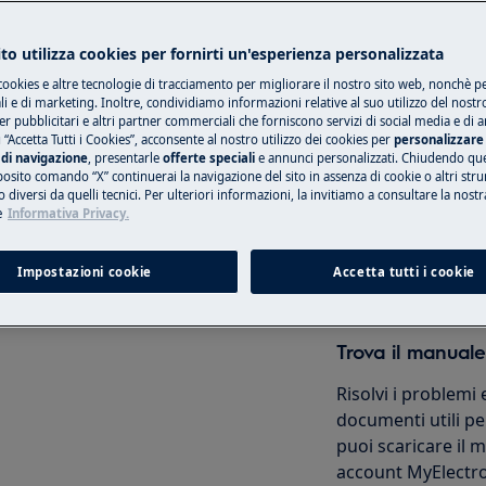
 sicurezza del manuale utente del
to utilizza cookies per fornirti un'esperienza personalizzata
 di riparazione o manutenzione.
cookies e altre tecnologie di tracciamento per migliorare il nostro sito web, nonchè per
Prenota una rip
 e di marketing. Inoltre, condividiamo informazioni relative al suo utilizzo del nostr
er pubblicitari e altri partner commerciali che forniscono servizi di social media e di an
 “Accetta Tutti i Cookies”, acconsente al nostro utilizzo dei cookies per
personalizzare 
Ripara il tuo elet
di navigazione
, presentarle
offerte speciali
e annunci personalizzati. Chiudendo qu
nostri centri autor
posito comando “X” continuerai la navigazione del sito in assenza di cookie o altri str
 diversi da quelli tecnici. Per ulteriori informazioni, la invitiamo a consultare la nostr
e
Informativa Privacy.
Prenota
Impostazioni cookie
Accetta tutti i cookie
manutenzione, disattivare
i corrente.
Trova il manuale
Risolvi i problemi 
documenti utili per
puoi scaricare il
account MyElectro