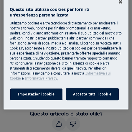
o quando l'opzione scelta non è
compatibile con il ciclo selezionato.
Questo sito utilizza cookies per fornirti
un'esperienza personalizzata
Si applica a
Utilizziamo cookies e altre tecnologie di tracciamento per migliorare il
nostro sito web, nonchè per finalità promozionali e di marketing.
asciugabiancheria ventilata
Inoltre, condividiamo informazioni relative al suo utilizzo del nostro sito
web con i nostri partner pubblicitari e altri partner commerciali che
asciugabiancheria a condensazione
forniscono servizi di social media e di analisi. Cliccando su “Accetta Tutti i
asciugabiancheria a pompa di calore
Cookies”, acconsente al nostro utilizzo dei cookies per
personalizzare la
sua esperienza di navigazione
, presentarle
offerte speciali
e annunci
personalizzati. Chiudendo questo banner tramite l’apposito comando
Soluzione
“X” continuerai la navigazione del sito in assenza di cookie o altri
strumenti di tracciamento diversi da quelli tecnici. Per ulteriori
informazioni, la invitiamo a consultare la nostra
Informativa sui
Spegnere e riaccendere
Cookie
e
Informativa Privacy.
l'asciugabiancheria, quindi selezionare il
ciclo e le opzioni desiderati.
Impostazioni cookie
Accetta tutti i cookie
Per informazioni aggiuntive fare
riferimento al manuale dell’utente.
Questo articolo è stato utile?