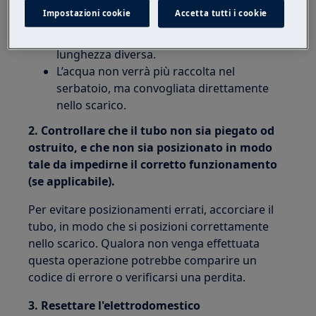
sul retro dell’asciugabiancheria.
Impostazioni cookie
Accetta tutti i cookie
Dovrebbe essere estratto ed esteso
usando un altro tubo flessibile di
lunghezza diversa.
L’acqua non verrà più raccolta nel
serbatoio, ma convogliata direttamente
nello scarico.
2. Controllare che il tubo non sia piegato od
ostruito, e che non sia posizionato in modo
tale da impedirne il corretto funzionamento
(se applicabile).
Per evitare posizionamenti errati, accorciare il
tubo, in modo che si posizioni correttamente
nello scarico. Qualora non venga effettuata
questa operazione potrebbe comparire un
codice di errore o verificarsi una perdita.
3. Resettare l'elettrodomestico