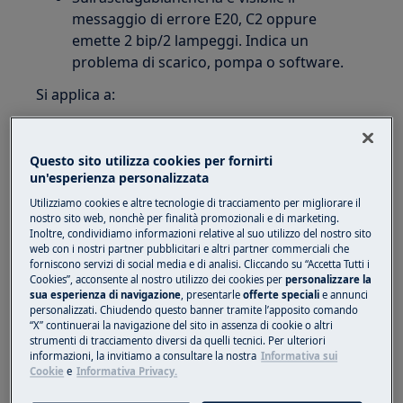
messaggio di errore E20, C2 oppure
emette 2 bip/2 lampeggi. Indica un
problema di scarico, pompa o software.
Si applica a:
asciugabiancheria ventilata
asciugabiancheria a condensazione
Questo sito utilizza cookies per fornirti
asciugabiancheria a pompa di calore
un'esperienza personalizzata
Soluzione:
Utilizziamo cookies e altre tecnologie di tracciamento per migliorare il
nostro sito web, nonchè per finalità promozionali e di marketing.
Inoltre, condividiamo informazioni relative al suo utilizzo del nostro sito
1. Controllare che il tubo di scarico sia
web con i nostri partner pubblicitari e altri partner commerciali che
collegato correttamente (se applicabile).
forniscono servizi di social media e di analisi. Cliccando su “Accetta Tutti i
Cookies”, acconsente al nostro utilizzo dei cookies per
personalizzare la
sua esperienza di navigazione
, presentarle
offerte speciali
e annunci
Per fare in modo che l'asciugabiancheria
personalizzati. Chiudendo questo banner tramite l’apposito comando
scarichi l'acqua direttamente e non nel
“X” continuerai la navigazione del sito in assenza di cookie o altri
serbatoio, collegare un tubo di scarico
strumenti di tracciamento diversi da quelli tecnici. Per ulteriori
informazioni, la invitiamo a consultare la nostra
Informativa sui
esterno all'asciugabiancheria.
Cookie
e
Informativa Privacy.
C’è un tubo flessibile rosso o verde in alto