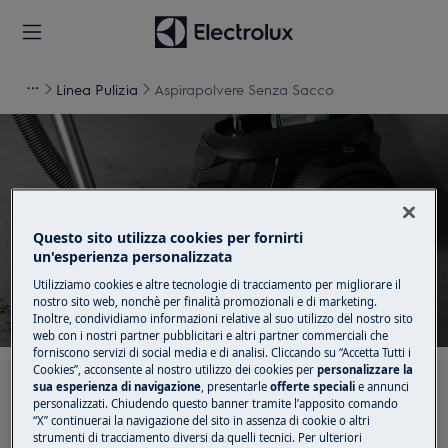
Linea Pulizia
Aspirapolvere Senza Sacco
Supporto per
Aspirapolvere Senza
Questo sito utilizza cookies per fornirti
un'esperienza personalizzata
Sacco
Utilizziamo cookies e altre tecnologie di tracciamento per migliorare il
nostro sito web, nonchè per finalità promozionali e di marketing.
Inoltre, condividiamo informazioni relative al suo utilizzo del nostro sito
web con i nostri partner pubblicitari e altri partner commerciali che
forniscono servizi di social media e di analisi. Cliccando su “Accetta Tutti i
Cookies”, acconsente al nostro utilizzo dei cookies per
personalizzare la
sua esperienza di navigazione
, presentarle
offerte speciali
e annunci
Cerca tra i nostri articoli di supporto
personalizzati. Chiudendo questo banner tramite l’apposito comando
“X” continuerai la navigazione del sito in assenza di cookie o altri
strumenti di tracciamento diversi da quelli tecnici. Per ulteriori