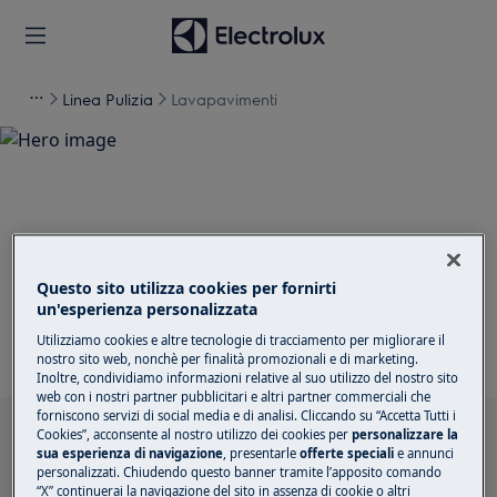
Linea Pulizia
Lavapavimenti
Supporto per
Lavapavimenti
Questo sito utilizza cookies per fornirti
un'esperienza personalizzata
Utilizziamo cookies e altre tecnologie di tracciamento per migliorare il
nostro sito web, nonchè per finalità promozionali e di marketing.
Inoltre, condividiamo informazioni relative al suo utilizzo del nostro sito
web con i nostri partner pubblicitari e altri partner commerciali che
forniscono servizi di social media e di analisi. Cliccando su “Accetta Tutti i
Cerca tra i nostri articoli di supporto
Cookies”, acconsente al nostro utilizzo dei cookies per
personalizzare la
sua esperienza di navigazione
, presentarle
offerte speciali
e annunci
personalizzati. Chiudendo questo banner tramite l’apposito comando
“X” continuerai la navigazione del sito in assenza di cookie o altri