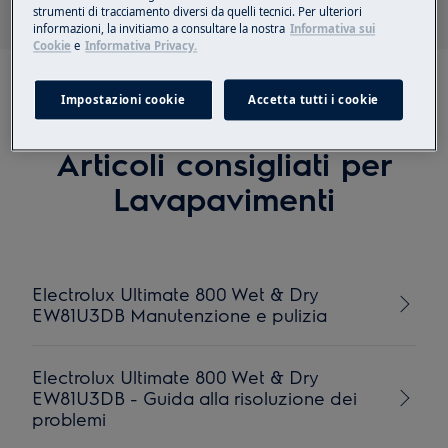
strumenti di tracciamento diversi da quelli tecnici. Per ulteriori
informazioni, la invitiamo a consultare la nostra
Informativa sui
Cookie
e
Informativa Privacy.
Impostazioni cookie
Accetta tutti i cookie
Articoli consigliati per
Lavapavimenti
Electrolux Ultimate 800 Wet & Dry
EW81U3DB Manutenzione e pulizia
Electrolux Ultimate 800 Wet & Dry
EW81U3DB - Guida alla risoluzione dei
problemi