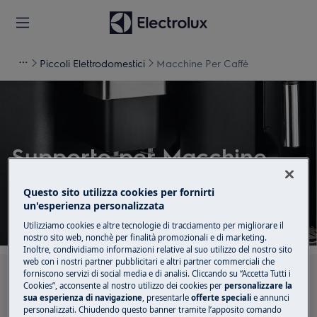
Piccoli Elettrodomestici
Macchine Per Caffè
Supporto per Macchine
Per Caffè
Questo sito utilizza cookies per fornirti
un'esperienza personalizzata
Utilizziamo cookies e altre tecnologie di tracciamento per migliorare il
nostro sito web, nonchè per finalità promozionali e di marketing.
Inoltre, condividiamo informazioni relative al suo utilizzo del nostro sito
web con i nostri partner pubblicitari e altri partner commerciali che
forniscono servizi di social media e di analisi. Cliccando su “Accetta Tutti i
Cerca tra i nostri articoli di supporto
Cookies”, acconsente al nostro utilizzo dei cookies per
personalizzare la
sua esperienza di navigazione
, presentarle
offerte speciali
e annunci
personalizzati. Chiudendo questo banner tramite l’apposito comando