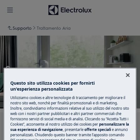
Supporto
Trattamento Aria
Supporto per Trattamento
Aria
Questo sito utilizza cookies per fornirti
un'esperienza personalizzata
Utilizziamo cookies e altre tecnologie di tracciamento per migliorare il
nostro sito web, nonchè per finalità promozionali e di marketing.
Inoltre, condividiamo informazioni relative al suo utilizzo del nostro sito
web con i nostri partner pubblicitari e altri partner commerciali che
forniscono servizi di social media e di analisi. Cliccando su “Accetta Tutti i
Cerca tra i nostri articoli di supporto
Cookies”, acconsente al nostro utilizzo dei cookies per
personalizzare la
sua esperienza di navigazione
, presentarle
offerte speciali
e annunci
personalizzati. Chiudendo questo banner tramite l’apposito comando