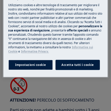
Utilizziamo cookies e altre tecnologie di tracciamento per migliorare il
nostro sito web, nonchè per finalità promozionali e di marketing.
Inoltre, condividiamo informazioni relative al suo utilizzo del nostro sito
web con i nostri partner pubblicitari e altri partner commerciali che
ATTENZIONE!
RISCHIO DI SCHIACCIAMENTO
forniscono servizi di social media e di analisi. Cliccando su “Accetta Tutti i
Cookies”, acconsente al nostro utilizzo dei cookies per
personalizzare la
sua esperienza di navigazione
, presentarle
offerte speciali
e annunci
personalizzati. Chiudendo questo banner tramite l’apposito comando
“X” continuerai la navigazione del sito in assenza di cookie o altri
strumenti di tracciamento diversi da quelli tecnici. Per ulteriori
informazioni, la invitiamo a consultare la nostra
Informativa sui
Cookie
e
Informativa Privacy.
Indossa guanti di protezione se esegui lavori di
manutenzione o riparazione che coinvolgono
Impostazioni cookie
Accetta tutti i cookie
cinghie.
ATTENZIONE!
PERICOLO DI SOFFOCAMENTO
Parti piccole non adatte a bambini sotto i 3 anni.