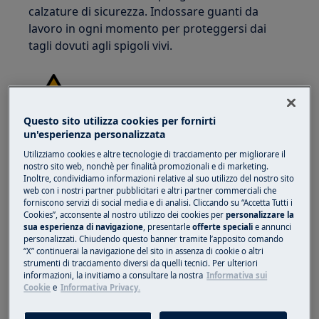
calzature di sicurezza. Indossare guanti da
lavoro in ogni momento per proteggersi dai
tagli dovuti agli spigoli vivi.
Questo sito utilizza cookies per fornirti
un'esperienza personalizzata
ATTENZIONE!
RISCHIO DI LESIONI OCULARI
Utilizziamo cookies e altre tecnologie di tracciamento per migliorare il
nostro sito web, nonchè per finalità promozionali e di marketing.
Inoltre, condividiamo informazioni relative al suo utilizzo del nostro sito
web con i nostri partner pubblicitari e altri partner commerciali che
forniscono servizi di social media e di analisi. Cliccando su “Accetta Tutti i
Cookies”, acconsente al nostro utilizzo dei cookies per
personalizzare la
sua esperienza di navigazione
, presentarle
offerte speciali
e annunci
Indossare occhiali di protezione se si eseguono
personalizzati. Chiudendo questo banner tramite l’apposito comando
lavori di manutenzione o riparazione che
“X” continuerai la navigazione del sito in assenza di cookie o altri
strumenti di tracciamento diversi da quelli tecnici. Per ulteriori
coinvolgono molle.
informazioni, la invitiamo a consultare la nostra
Informativa sui
Cookie
e
Informativa Privacy.