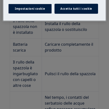
sporco è
Svuota il serbatoio sporco
pieno
Impostazioni cookie
Accetta tutti i cookie
Il rullo della
Installa il rullo della
spazzola non
spazzola o sostituiscilo
è installato
Batteria
Caricare completamente il
scarica
prodotto
Il rullo della
spazzola è
ingarbugliato
Pulisci il rullo della spazzola
con capelli o
altre cose
Nel tempo, i contatti del
serbatoio delle acque