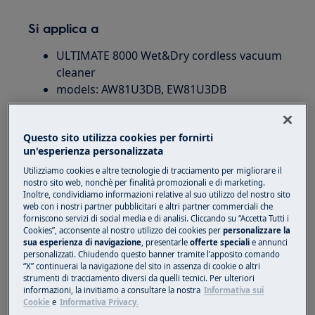
Si applica a
ULTIMATE 8000 Wet&Dry cordless vacuum
cleaner
models: AW81U3DB, EW81U3DB
Soluzione
Questo sito utilizza cookies per fornirti
un'esperienza personalizzata
Motivo
Utilizziamo cookies e altre tecnologie di tracciamento per migliorare il
Soluzioni
nostro sito web, nonchè per finalità promozionali e di marketing.
possibile
Inoltre, condividiamo informazioni relative al suo utilizzo del nostro sito
web con i nostri partner pubblicitari e altri partner commerciali che
forniscono servizi di social media e di analisi. Cliccando su “Accetta Tutti i
Carenza
Cookies”, acconsente al nostro utilizzo dei cookies per
personalizzare la
d'acqua nel
Aggiungi acqua pulita nel
sua esperienza di navigazione
, presentarle
offerte speciali
e annunci
serbatoio
serbatoio pulito
personalizzati. Chiudendo questo banner tramite l’apposito comando
“X” continuerai la navigazione del sito in assenza di cookie o altri
pulito
strumenti di tracciamento diversi da quelli tecnici. Per ulteriori
informazioni, la invitiamo a consultare la nostra
Informativa sui
Cookie
e
Informativa Privacy.
Il serbatoio