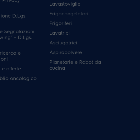
Lavastoviglie
Frigocongelatori
ione D.Lgs.
Frigoriferi
e Segnalazioni
Lavatrici
wing” - D.Lgs.
Asciugatrici
Aspirapolvere
 ricerca e
ioni
Planetarie e Robot da
cucina
e offerte
'oblio oncologico