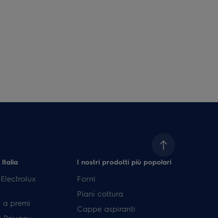
 Italia
I nostri prodotti più popolari
lectrolux
Forni
Piani cottura
 a premi
Cappe aspiranti
a Privacy