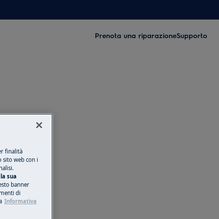
Prenota una riparazione
Supporto
 finalità
o sito web con i
alisi.
la sua
esto banner
umenti di
a
Informativa