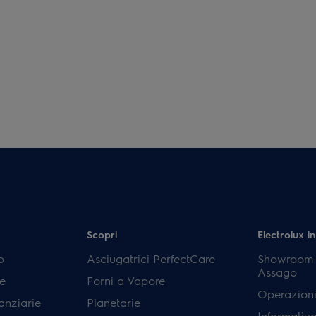
Scopri
Electrolux in
p
Asciugatrici PerfectCare
Showroom E
Assago
e
Forni a Vapore
Operazioni
anziarie
Planetarie
Informativ