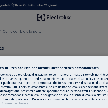
gratuita
Reso Gratuito entro 20 giorni
Come cambiare la porta
a
to utilizza cookies per fornirti un'esperienza personalizzata
ttivare l'apparecchiatura e scollegare
cookies e altre tecnologie di tracciamento per migliorare il nostro sito web, nonchè per
 e di marketing. Inoltre, condividiamo informazioni relative al suo utilizzo del nostr
er pubblicitari e altri partner commerciali che forniscono servizi di social media e di an
 “Accetta Tutti i Cookies”, acconsente al nostro utilizzo dei cookies per
personalizzare 
chi, per apparecchi pesanti sono
di navigazione
, presentarle
offerte speciali
e annunci personalizzati. Chiudendo qu
posito comando “X” continuerai la navigazione del sito in assenza di cookie o altri str
 diversi da quelli tecnici. Per ulteriori informazioni, la invitiamo a consultare la nostr
e
Informativa Privacy.
use.