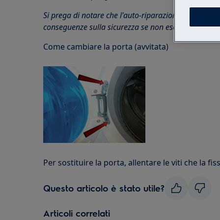
Si prega di notare che l'auto-riparazione o la ripa
conseguenze sulla sicurezza se non eseguite corret
Come cambiare la porta (avvitata)
Per sostituire la porta, allentare le viti che la fi
Questo articolo è stato utile?
Articoli correlati