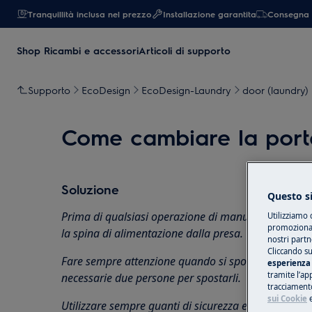
Tranquillità inclusa nel prezzo
Installazione garantita
Consegna 
Shop Ricambi e accessori
Articoli di supporto
Supporto
EcoDesign
EcoDesign-Laundry
door (laundry)
Come cambiare la port
Soluzione
Questo si
Prima di qualsiasi operazione di manutenzione, disa
Utilizziamo 
promozionali
la spina di alimentazione dalla
presa.
nostri partn
Cliccando su
Fare sempre attenzione quando si spostano apparec
esperienza 
tramite l’ap
necessarie due persone per spostarli.
tracciamento
sui Cookie
Utilizzare sempre guanti di sicurezza e calzature chi