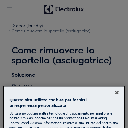
door (laundry)
Come rimuovere lo sportello (asciugatrice)
Come rimuovere lo
sportello (asciugatrice)
Soluzione
Sicurezza
Tutti gli interventi da eseguire all'interno
Questo sito utilizza cookies per fornirti
dell'apparecchio richiedono competenze e
un'esperienza personalizzata
conoscenze specifiche e possono essere
Utilizziamo cookies e altre tecnologie di tracciamento per migliorare il
eseguiti solo da tecnici dell'assistenza
nostro sito web, nonchè per finalità promozionali e di marketing.
Inoltre, condividiamo informazioni relative al suo utilizzo del nostro sito
qualificati e autorizzati