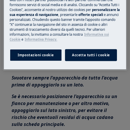
web con i nostri partner pubblicitari e altri partner commerciali che
forniscono servizi di social media e di analisi. Cliccando su “Accetta Tutti i
Questa piattaforma non è dotata di
Cookies”, acconsente al nostro utilizzo dei cookies per
personalizzare la
interruttore ON/OFF.
sua esperienza di navigazione
, presentarle
offerte speciali
e annunci
personalizzati. Chiudendo questo banner tramite l’apposito comando
“X” continuerai la navigazione del sito in assenza di cookie o altri
Prima di accedere ai componenti interni,
strumenti di tracciamento diversi da quelli tecnici. Per ulteriori
staccare la spina dalla presa per scollegare
informazioni, la invitiamo a consultare la nostra
Informativa sui
Cookie
e
Informativa Privacy.
l'alimentazione.
Alcuni componenti della parte meccanica
Impostazioni cookie
Accetta tutti i cookie
potrebbero causare lesioni, indossare quindi
protezioni adeguate e procedere con cautela.
Svuotare sempre l'apparecchio da tutta l'acqua
prima di appoggiarlo su un lato.
Se è necessario posizionare l'apparecchio su un
fianco per manutenzione o per altro motivo,
appoggiarlo sul lato sinistro, per evitare il
rischio che eventuali residui di acqua cadano
sulla scheda principale.