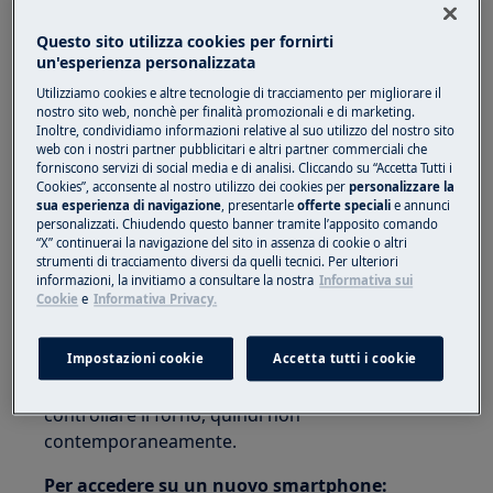
all'account contemporaneamente?
Questo sito utilizza cookies per fornirti
un'esperienza personalizzata
Si applica a
Utilizziamo cookies e altre tecnologie di tracciamento per migliorare il
Forno collegato AEG/Electrolux
nostro sito web, nonchè per finalità promozionali e di marketing.
Inoltre, condividiamo informazioni relative al suo utilizzo del nostro sito
web con i nostri partner pubblicitari e altri partner commerciali che
Soluzione
forniscono servizi di social media e di analisi. Cliccando su “Accetta Tutti i
Cookies”, acconsente al nostro utilizzo dei cookies per
personalizzare la
sua esperienza di navigazione
, presentarle
offerte speciali
e annunci
Un forno può essere registrato su un solo
personalizzati. Chiudendo questo banner tramite l’apposito comando
account, tuttavia, molti smartphone possono
“X” continuerai la navigazione del sito in assenza di cookie o altri
accedere tramite lo stesso account se
strumenti di tracciamento diversi da quelli tecnici. Per ulteriori
informazioni, la invitiamo a consultare la nostra
Informativa sui
dispongono dei dati di accesso. (Non c'è limite al
Cookie
e
Informativa Privacy.
numero di smartphone che possono essere
collegati all'account contemporaneamente)
Impostazioni cookie
Accetta tutti i cookie
Tuttavia, solo uno smartphone alla volta può
controllare il forno, quindi non
contemporaneamente.
Per accedere su un nuovo smartphone: