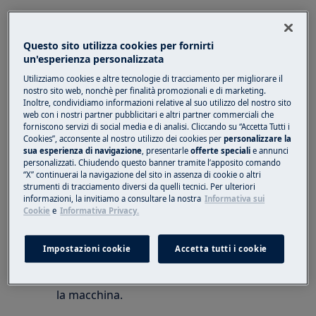
Si applica a:
Aspirapolvere robot serie i9 puro
Questo sito utilizza cookies per fornirti
un'esperienza personalizzata
Aspirapolvere robot serie RX9
Utilizziamo cookies e altre tecnologie di tracciamento per migliorare il
Risposta:
nostro sito web, nonchè per finalità promozionali e di marketing.
Inoltre, condividiamo informazioni relative al suo utilizzo del nostro sito
1. I vani batteria si trovano nella parte
web con i nostri partner pubblicitari e altri partner commerciali che
forniscono servizi di social media e di analisi. Cliccando su “Accetta Tutti i
inferiore del robot:
Cookies”, acconsente al nostro utilizzo dei cookies per
personalizzare la
sua esperienza di navigazione
, presentarle
offerte speciali
e annunci
Utilizzare un cacciavite (PH2) per svitare i
personalizzati. Chiudendo questo banner tramite l’apposito comando
coperchi del vano batteria.
“X” continuerai la navigazione del sito in assenza di cookie o altri
strumenti di tracciamento diversi da quelli tecnici. Per ulteriori
Sostituire i pacchi batteria e rimontare i
informazioni, la invitiamo a consultare la nostra
Informativa sui
coperchi del vano batteria.
Cookie
e
Informativa Privacy.
Utilizzare solo batterie originali del
fornitore.
Impostazioni cookie
Accetta tutti i cookie
Le batterie devono essere rimosse e
smaltite in modo sicuro, prima di smaltire
la macchina.