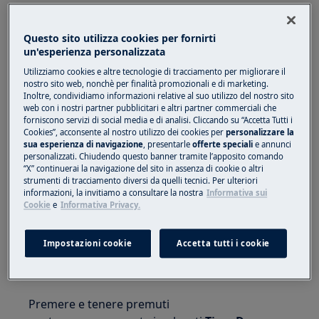
Si applica a
Asciugatrici Electrolux con connessione
Questo sito utilizza cookies per fornirti
un'esperienza personalizzata
WiFi
Utilizziamo cookies e altre tecnologie di tracciamento per migliorare il
nostro sito web, nonchè per finalità promozionali e di marketing.
Soluzione
Inoltre, condividiamo informazioni relative al suo utilizzo del nostro sito
web con i nostri partner pubblicitari e altri partner commerciali che
Per rimuovere le credenziali wireless, attenersi
forniscono servizi di social media e di analisi. Cliccando su “Accetta Tutti i
Cookies”, acconsente al nostro utilizzo dei cookies per
personalizzare la
alla seguente procedura:
sua esperienza di navigazione
, presentarle
offerte speciali
e annunci
personalizzati. Chiudendo questo banner tramite l’apposito comando
Asciugatrice PerfectCare 900
“X” continuerai la navigazione del sito in assenza di cookie o altri
strumenti di tracciamento diversi da quelli tecnici. Per ulteriori
informazioni, la invitiamo a consultare la nostra
Informativa sui
Cookie
e
Informativa Privacy.
Impostazioni cookie
Accetta tutti i cookie
Premere e tenere premuti