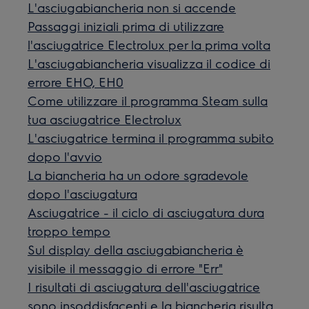
L'asciugabiancheria non si accende
Passaggi iniziali prima di utilizzare
l'asciugatrice Electrolux per la prima volta
L'asciugabiancheria visualizza il codice di
errore EHO, EH0
Come utilizzare il programma Steam sulla
tua asciugatrice Electrolux
L'asciugatrice termina il programma subito
dopo l'avvio
La biancheria ha un odore sgradevole
dopo l'asciugatura
Asciugatrice - il ciclo di asciugatura dura
troppo tempo
Sul display della asciugabiancheria è
visibile il messaggio di errore "Err"
I risultati di asciugatura dell'asciugatrice
sono insoddisfacenti e la biancheria risulta