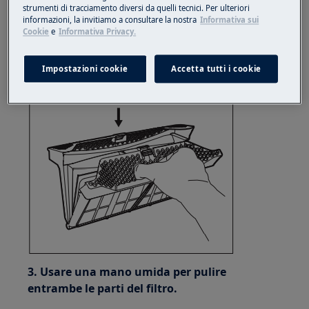
strumenti di tracciamento diversi da quelli tecnici. Per ulteriori
informazioni, la invitiamo a consultare la nostra
Informativa sui
Cookie
e
Informativa Privacy.
2. Spingere il gancio per aprire il filtro.
Impostazioni cookie
Accetta tutti i cookie
3. Usare una mano umida per pulire
entrambe le parti del filtro.