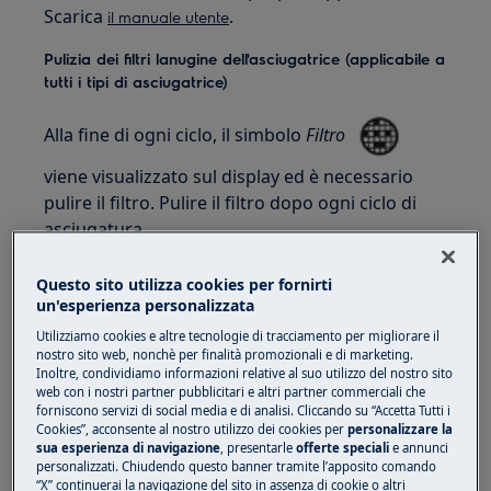
Scarica
.
il manuale utente
Pulizia dei filtri lanugine dell'asciugatrice (applicabile a
tutti i tipi di asciugatrice)
Alla fine di ogni ciclo, il simbolo
Filtro
viene visualizzato sul display ed è necessario
pulire il filtro. Pulire il filtro dopo ogni ciclo di
asciugatura
1. Aprire la porta.
Questo sito utilizza cookies per fornirti
un'esperienza personalizzata
Sollevare il filtro.
Utilizziamo cookies e altre tecnologie di tracciamento per migliorare il
nostro sito web, nonchè per finalità promozionali e di marketing.
Inoltre, condividiamo informazioni relative al suo utilizzo del nostro sito
web con i nostri partner pubblicitari e altri partner commerciali che
forniscono servizi di social media e di analisi. Cliccando su “Accetta Tutti i
Cookies”, acconsente al nostro utilizzo dei cookies per
personalizzare la
sua esperienza di navigazione
, presentarle
offerte speciali
e annunci
personalizzati. Chiudendo questo banner tramite l’apposito comando
“X” continuerai la navigazione del sito in assenza di cookie o altri