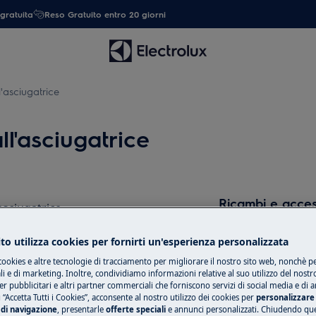
gratuita
Reso Gratuito entro 20 giorni
l'asciugatrice
ll'asciugatrice
Ricambi e acces
asciugatrice
Compra ricambi, ac
to utilizza cookies per fornirti un'esperienza personalizzata
il tuo elettrodome
cookies e altre tecnologie di tracciamento per migliorare il nostro sito web, nonchè per
tua.
 e di marketing. Inoltre, condividiamo informazioni relative al suo utilizzo del nostr
er pubblicitari e altri partner commerciali che forniscono servizi di social media e di an
 “Accetta Tutti i Cookies”, acconsente al nostro utilizzo dei cookies per
personalizzare 
di navigazione
, presentarle
offerte speciali
e annunci personalizzati. Chiudendo qu
Shop online