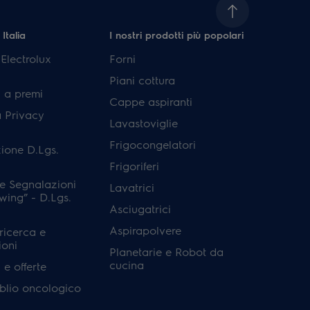
 Italia
I nostri prodotti più popolari
lectrolux
Forni
Piani cottura
 a premi
Cappe aspiranti
a Privacy
Lavastoviglie
Frigocongelatori
ione D.Lgs.
Frigoriferi
e Segnalazioni
Lavatrici
wing” - D.Lgs.
Asciugatrici
Aspirapolvere
 ricerca e
ioni
Planetarie e Robot da
cucina
e offerte
'oblio oncologico