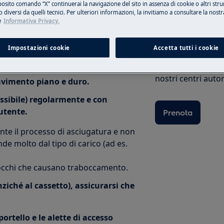
posito comando “X” continuerai la navigazione del sito in assenza di cookie o altri str
 diversi da quelli tecnici. Per ulteriori informazioni, la invitiamo a consultare la nostr
e
Informativa Privacy.
el suolo regolando i piedini di
Prenota una rip
Impostazioni cookie
Accetta tutti i cookie
ficare che la macchina sia a livello su
Ripara il tuo elet
nostri centri autor
vimento piano e duro.
cessibile) regolarmente e con
utente.
Prenota
nte il processo di asciugatura e non
e molto dal tipo di carico (ad es.
locchi che causano traboccamento.
ziché al cassetto), assicurarsi che
portello e le alette di accesso