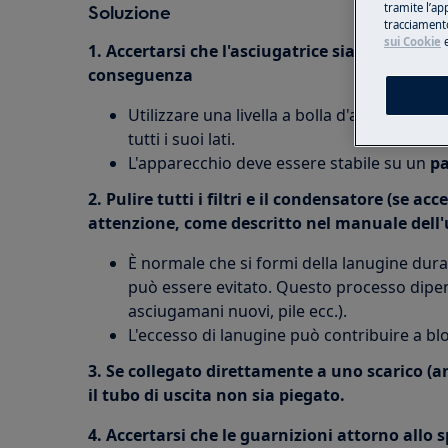
Soluzione
tramite l’ap
tracciamento
sui Cookie
1. Accertarsi che l'asciugatrice sia a livello d
conseguenza
Utilizzare una livella a bolla d'aria per veri
tutti i suoi lati.
L'apparecchio deve essere stabile su un
pa
2.
Pulire tutti i filtri e il condensatore (se ac
attenzione, come descritto nel manuale dell'
È normale che si formi della lanugine dura
può essere evitato. Questo processo dipend
asciugamani nuovi, pile ecc.).
L'eccesso di lanugine può contribuire a b
3. Se collegato direttamente a uno scarico (an
il tubo di uscita non sia piegato.
4. Accertarsi che le guarnizioni attorno allo s