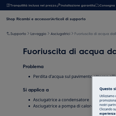
Tranquillità inclusa nel prezzo
Installazione garantita
Consegna 
Shop Ricambi e accessori
Articoli di supporto
Supporto
Lavaggio
Asciugatrici
Fuoriuscita di acqua dal
Fuoriuscita di acqua da
Problema
Perdita d'acqua sul pavimento attorno all'
Questo si
Si applica a
Utilizziamo 
Asciugatrice a condensatore
promozionali
nostri partn
Asciugatrice a pompa di calore
Cliccando su
esperienza 