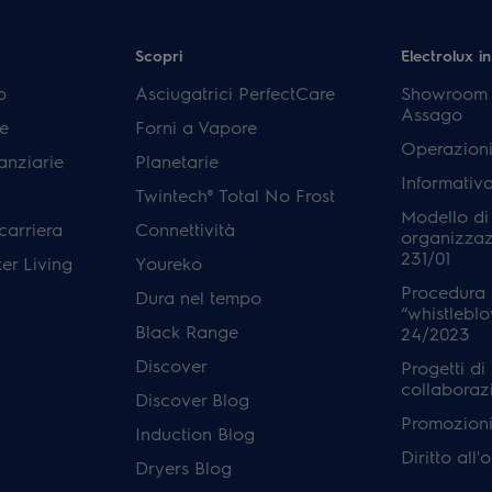
Scopri
Electrolux in
p
Asciugatrici PerfectCare
Showroom E
Assago
e
Forni a Vapore
Operazioni
anziarie
Planetarie
Informativ
Twintech® Total No Frost
Modello di
carriera
Connettività
organizzaz
231/01
er Living
Youreko
Procedura 
Dura nel tempo
“whistleblo
Black Range
24/2023
Discover
Progetti di
collaboraz
Discover Blog
Promozioni 
Induction Blog
Diritto all
Dryers Blog