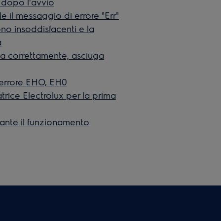
 dopo l'avvio
le il messaggio di errore "Err"
sono insoddisfacenti e la
a
uga correttamente, asciuga
i errore EHO, EH0
gatrice Electrolux per la prima
rante il funzionamento