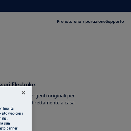
Prenota una riparazione
Supporto
sori Electrolux
cessori e detergenti originali per
stico e ricevili direttamente a casa
 finalità
o sito web con i
alisi.
la sua
esto banner