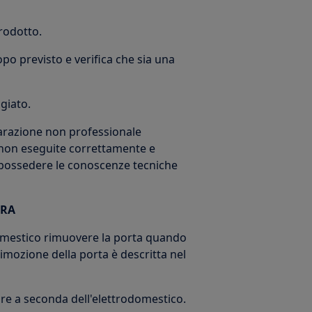
prodotto.
copo previsto e verifica che sia una
giato.
iparazione non professionale
non eseguite correttamente e
e possedere le conoscenze tecniche
URA
odomestico rimuovere la porta quando
imozione della porta è descritta nel
are a seconda dell'elettrodomestico.