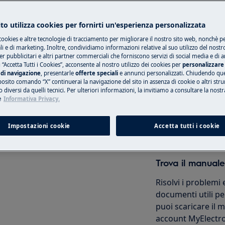
to utilizza cookies per fornirti un'esperienza personalizzata
cookies e altre tecnologie di tracciamento per migliorare il nostro sito web, nonchè per
Prenota una rip
 e di marketing. Inoltre, condividiamo informazioni relative al suo utilizzo del nostr
er pubblicitari e altri partner commerciali che forniscono servizi di social media e di an
 “Accetta Tutti i Cookies”, acconsente al nostro utilizzo dei cookies per
personalizzare 
Ripara il tuo elet
di navigazione
, presentarle
offerte speciali
e annunci personalizzati. Chiudendo qu
nostri centri autor
posito comando “X” continuerai la navigazione del sito in assenza di cookie o altri str
manutenzione, disattivare
 diversi da quelli tecnici. Per ulteriori informazioni, la invitiamo a consultare la nostr
i corrente.
e
Informativa Privacy.
Prenota
Impostazioni cookie
Accetta tutti i cookie
Trova il manuale
Risolvi i problemi 
documenti utili per
puoi scaricare il
account MyElectro