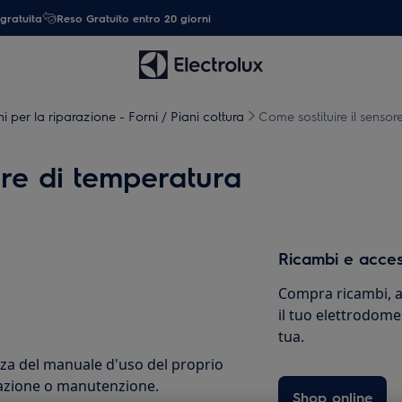
gratuita
Reso Gratuito entro 20 giorni
ni per la riparazione - Forni / Piani cottura
Come sostituire il sensor
ore di temperatura
Ricambi e acces
Compra ricambi, ac
il tuo elettrodome
tua.
zza del manuale d'uso del proprio
razione o manutenzione.
Shop online