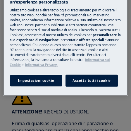
un'esperienza personalizzata
Utilizziamo cookies e altre tecnologie di tracciamento per migliorare il
nostro sito web, nonchè per finalità promozionali e di marketing.
Inoltre, condividiamo informazioni relative al suo utilizzo del nostro sito
ATTENZIONE!
RISCHIO DI LESIONI OCULARI
web con i nostri partner pubblicitari e altri partner commerciali che
forniscono servizi di social media e di analisi. Cliccando su “Accetta Tutti i
Cookies”, acconsente al nostro utilizzo dei cookies per
personalizzare la
sua esperienza di navigazione
, presentarle
offerte speciali
e annunci
personalizzati. Chiudendo questo banner tramite l’apposito comando
“X” continuerai la navigazione del sito in assenza di cookie o altri
strumenti di tracciamento diversi da quelli tecnici. Per ulteriori
Indossa gli occhiali di protezione se esegui
informazioni, la invitiamo a consultare la nostra
Informativa sui
Cookie
e
Informativa Privacy.
lavori di manutenzione o riparazione che
coinvolgono molle.
Impostazioni cookie
Accetta tutti i cookie
ATTENZIONE!
RISCHIO DI USTIONI
Prima di qualsiasi operazione di riparazione o
manutenzione assicurarsi che l'apparecchio non