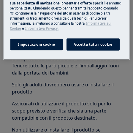
sua esperienza di navigazione
, presentarle
offerte speciali
e annunci
sia caldo.
personalizzati. Chiudendo questo banner tramite l’apposito comando
“X” continuerai la navigazione del sito in assenza di cookie o altri
strumenti di tracciamento diversi da quelli tecnici. Per ulteriori
informazioni, la invitiamo a consultare la nostra
Informativa sui
Cookie
e
Informativa Privacy.
Impostazioni cookie
Accetta tutti i cookie
ATTENZIONE!
PERICOLO DI SOFFOCAMENTO
Parti piccole non adatte a bambini sotto i 3 anni.
Tenere tutte le parti piccole e l'imballaggio fuori
dalla portata dei bambini.
Solo gli adulti dovrebbero usare o installare il
prodotto.
Assicurati di utilizzare il prodotto solo per lo
scopo previsto e verifica che sia una parte
compatibile con il prodotto destinato.
Non utilizzare o installare il prodotto se