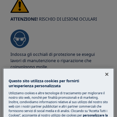
ATTENZIONE!
RISCHIO DI LESIONI OCULARI
Indossa gli occhiali di protezione se esegui
lavori di manutenzione o riparazione che
coinvolgono molle.
Questo sito utilizza cookies per fornirti
un'esperienza personalizzata
Utilizziamo cookies e altre tecnologie di tracciamento per migliorare il
nostro sito web, nonchè per finalità promozionali e di marketing.
ATTENZIONE!
RISCHIO DI USTIONI
Inoltre, condividiamo informazioni relative al suo utilizzo del nostro sito
web con i nostri partner pubblicitari e altri partner commerciali che
Prima di qualsiasi operazione di riparazione o
forniscono servizi di social media e di analisi. Cliccando su “Accetta Tutti i
Cookies”, acconsente al nostro utilizzo dei cookies per
personalizzare la
manutenzione assicurarsi che l'apparecchio non