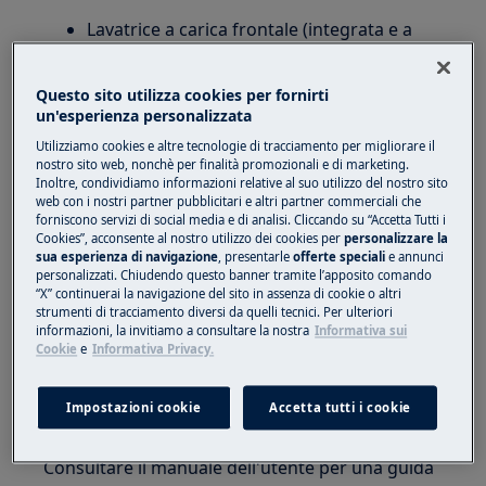
Lavatrice a carica frontale (integrata e a
libera installazione)
Lavatrice con carica dall'alto
Questo sito utilizza cookies per fornirti
un'esperienza personalizzata
Soluzione:
Utilizziamo cookies e altre tecnologie di tracciamento per migliorare il
1. Assicurarsi di non introdurre una quantità
nostro sito web, nonchè per finalità promozionali e di marketing.
Inoltre, condividiamo informazioni relative al suo utilizzo del nostro sito
eccessiva di biancheria nel cesto.
web con i nostri partner pubblicitari e altri partner commerciali che
forniscono servizi di social media e di analisi. Cliccando su “Accetta Tutti i
Consultare il manuale dell'utente per istruzioni
Cookies”, acconsente al nostro utilizzo dei cookies per
personalizzare la
inerenti la quantità e il tipo di tessuti. Scaricare il
sua esperienza di navigazione
, presentarle
offerte speciali
e annunci
personalizzati. Chiudendo questo banner tramite l’apposito comando
.
“X” continuerai la navigazione del sito in assenza di cookie o altri
strumenti di tracciamento diversi da quelli tecnici. Per ulteriori
manuale dell'utente
informazioni, la invitiamo a consultare la nostra
Informativa sui
Cookie
e
Informativa Privacy.
2. Assicurarsi di selezionare l'adeguata
velocità di centrifuga per il tipo e volume di
Impostazioni cookie
Accetta tutti i cookie
biancheria.
Consultare il manuale dell'utente per una guida