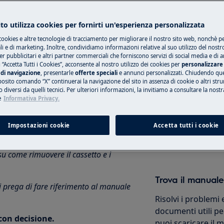
bidente
Shop online
to utilizza cookies per fornirti un'esperienza personalizzata
cookies e altre tecnologie di tracciamento per migliorare il nostro sito web, nonchè per
 e di marketing. Inoltre, condividiamo informazioni relative al suo utilizzo del nostr
er pubblicitari e altri partner commerciali che forniscono servizi di social media e di an
Prenota una rip
 “Accetta Tutti i Cookies”, acconsente al nostro utilizzo dei cookies per
personalizzare 
di navigazione
, presentarle
offerte speciali
e annunci personalizzati. Chiudendo qu
posito comando “X” continuerai la navigazione del sito in assenza di cookie o altri str
Ripara il tuo elet
 diversi da quelli tecnici. Per ulteriori informazioni, la invitiamo a consultare la nostr
nostri centri autor
e
Informativa Privacy.
e da un dosaggio errato del detersivo o
o del detersivo secondo le istruzioni di
Impostazioni cookie
Accetta tutti i cookie
Prenota
mostrano tutte le possibili varianti
 su come rimuovere il cassetto e i
Trova il manuale
i prega di fare riferimento al manuale
Risolvi i problemi 
documenti utili per
 con decisione.
puoi scaricare il