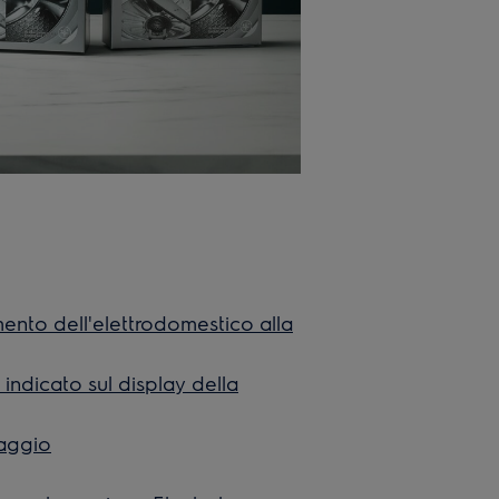
ento dell'elettrodomestico alla
indicato sul display della
vaggio