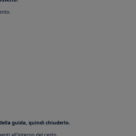
ento.
 della guida, quindi chiuderlo.
nti all'interno del cesto.