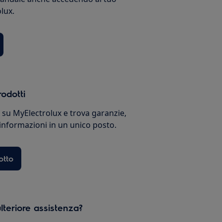
lux.
rodotti
i su MyElectrolux e trova garanzie,
 informazioni in un unico posto.
otto
lteriore assistenza?