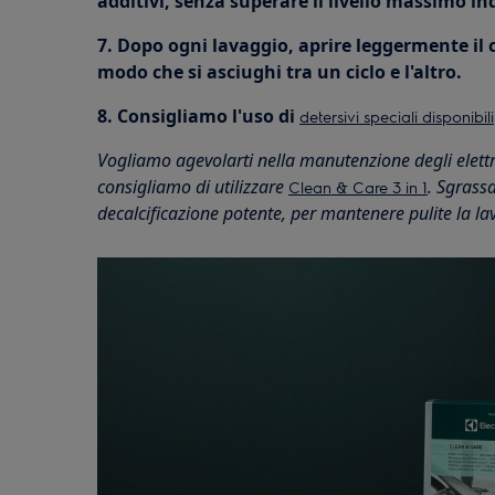
additivi, senza superare il livello massimo in
7. Dopo ogni lavaggio, aprire leggermente il 
modo che si asciughi tra un ciclo e l'altro.
8. Consigliamo l'uso di
detersivi speciali disponibili
Vogliamo agevolarti nella manutenzione degli elettr
consigliamo di utilizzare
. Sgrass
Clean & Care 3 in 1
decalcificazione potente, per mantenere pulite la lava