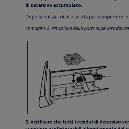
di detersivo accumulato.
Dopo la pulizia, ricollocare la parte superiore in
immagine 2, rimozione della parte superiore del van
3. Verificare che tutti i residui di detersivo 
superiore e inferiore dell'alloggiamento del c