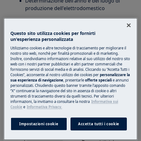
Determinazione dell'anno e del luogo di
produzione dell'elettrodomestico
Si applica a
Questo sito utilizza cookies per fornirti
elettrodomestici prodotti dal Gruppo
un'esperienza personalizzata
Electrolux
Utilizziamo cookies e altre tecnologie di tracciamento per migliorare il
nostro sito web, nonchè per finalità promozionali e di marketing.
Inoltre, condividiamo informazioni relative al suo utilizzo del nostro sito
Soluzione
web con i nostri partner pubblicitari e altri partner commerciali che
forniscono servizi di social media e di analisi. Cliccando su “Accetta Tutti i
Per determinare l'anno e il luogo di produzione
Cookies”, acconsente al nostro utilizzo dei cookies per
personalizzare la
avremo bisogno dei dati riportati sulla targhetta
sua esperienza di navigazione
, presentarle
offerte speciali
e annunci
personalizzati. Chiudendo questo banner tramite l’apposito comando
dell'apparecchio.
“X” continuerai la navigazione del sito in assenza di cookie o altri
strumenti di tracciamento diversi da quelli tecnici. Per ulteriori
Esempio di targhetta con luogo di produzione,
informazioni, la invitiamo a consultare la nostra
Informativa sui
numero di modello, numero di prodotto (PNC) e
Cookie
e
Informativa Privacy.
numero di serie:
Impostazioni cookie
Accetta tutti i cookie