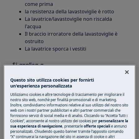
come prima
la resistenza della lavastoviglie è rotto
La lavatrice/lavastoviglie non riscalda
l'acqua
Il braccio irroratore della lavastoviglie è
ostruito
La lavatrice sporca i vestiti
Si applica a
Lavatrici
Questo sito utilizza cookies per fornirti
Lavasciuga
un'esperienza personalizzata
Lavastoviglie
Utilizziamo cookies e altre tecnologie di tracciamento per migliorare il
nostro sito web, nonchè per finalità promozionali e di marketing.
Inoltre, condividiamo informazioni relative al suo utilizzo del nostro sito
Soluzione
web con i nostri partner pubblicitari e altri partner commerciali che
forniscono servizi di social media e di analisi. Cliccando su “Accetta Tutti i
Clean&Care 3in1 è un agente speciale per la
Cookies”, acconsente al nostro utilizzo dei cookies per
personalizzare la
cura e la manutenzione di lavatrici e
sua esperienza di navigazione
, presentarle
offerte speciali
e annunci
personalizzati. Chiudendo questo banner tramite l’apposito comando
lavastoviglie, garantendo una protezione
“X” continuerai la navigazione del sito in assenza di cookie o altri