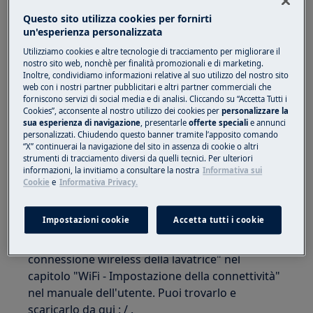
Questo sito utilizza cookies per fornirti
Impossibile connettersi alla
un'esperienza personalizzata
apparecchiatura
Utilizziamo cookies e altre tecnologie di tracciamento per migliorare il
nostro sito web, nonchè per finalità promozionali e di marketing.
Si applica a:
Inoltre, condividiamo informazioni relative al suo utilizzo del nostro sito
web con i nostri partner pubblicitari e altri partner commerciali che
lavatrice collegata
forniscono servizi di social media e di analisi. Cliccando su “Accetta Tutti i
Cookies”, acconsente al nostro utilizzo dei cookies per
personalizzare la
asciugatrice collegata
sua esperienza di navigazione
, presentarle
offerte speciali
e annunci
personalizzati. Chiudendo questo banner tramite l’apposito comando
Risoluzione:
“X” continuerai la navigazione del sito in assenza di cookie o altri
strumenti di tracciamento diversi da quelli tecnici. Per ulteriori
1. Controllare il segnale wireless.
informazioni, la invitiamo a consultare la nostra
Informativa sui
Cookie
e
Informativa Privacy.
2. Assicurarsi che la connessione wireless sia
attiva.
Impostazioni cookie
Accetta tutti i cookie
Consultare il paragrafo "Configurazione della
connessione wireless della lavatrice" nel
capitolo "WiFi - Impostazione della connettività"
nel manuale dell'utente. Puoi trovarlo e
scaricarlo da qui : / .