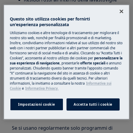
Vale per:
Questo sito utilizza cookies per fornirti
Lavastoviglie a libera installazione
un'esperienza personalizzata
Lavastoviglie integrata
Utilizziamo cookies e altre tecnologie di tracciamento per migliorare il
nostro sito web, nonchè per finalità promozionali e di marketing.
Soluzione:
Inoltre, condividiamo informazioni relative al suo utilizzo del nostro sito
web con i nostri partner pubblicitari e altri partner commerciali che
1. Controllare lo scarico.
forniscono servizi di social media e di analisi. Cliccando su “Accetta Tutti i
Cookies”, acconsente al nostro utilizzo dei cookies per
personalizzare la
Verificare la presenza di residui/depositi
sua esperienza di navigazione
, presentarle
offerte speciali
e annunci
personalizzati. Chiudendo questo banner tramite l’apposito comando
importanti e rimuoverli
“X” continuerai la navigazione del sito in assenza di cookie o altri
strumenti di tracciamento diversi da quelli tecnici. Per ulteriori
2. Pulire l'apparecchiatura, inclusa la
informazioni, la invitiamo a consultare la nostra
Informativa sui
Cookie
e
Informativa Privacy.
guarnizione in gomma della porta, con un
panno morbido umido.
Impostazioni cookie
Accetta tutti i cookie
3. Eseguire un programma intensivo a lunga
durata almeno 2 volte al mese.
Se si usano regolarmente solo programmi di