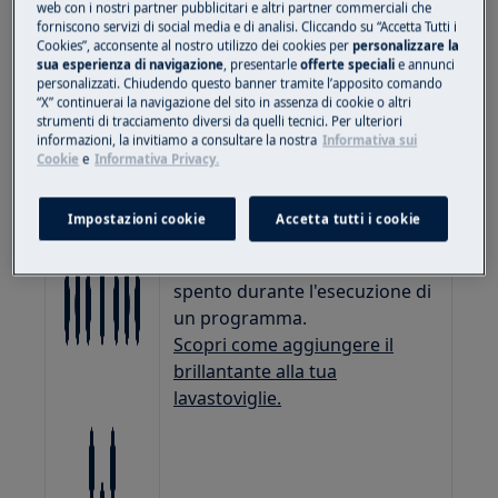
web con i nostri partner pubblicitari e altri partner commerciali che
forniscono servizi di social media e di analisi. Cliccando su “Accetta Tutti i
Cookies”, acconsente al nostro utilizzo dei cookies per
personalizzare la
sua esperienza di navigazione
, presentarle
offerte speciali
e annunci
personalizzati. Chiudendo questo banner tramite l’apposito comando
“X” continuerai la navigazione del sito in assenza di cookie o altri
strumenti di tracciamento diversi da quelli tecnici. Per ulteriori
informazioni, la invitiamo a consultare la nostra
Informativa sui
Cookie
e
Informativa Privacy.
Indicatore del brillantante
Impostazioni cookie
Accetta tutti i cookie
Il contenitore del brillantante
deve essere riempito. Rimane
spento durante l'esecuzione di
un programma.
Scopri come aggiungere il
brillantante alla tua
lavastoviglie.