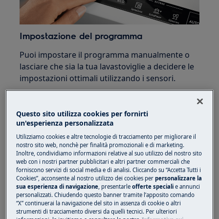
Impostazione del programma
Puoi impostare il programma manualmente o
lasciare che sia la tua lavastoviglie a decidere le
impostazioni ottimali utilizzando i sensori.
Imposta il programma manualmente
Questo sito utilizza cookies per fornirti
1.
Impostare la durata del ciclo
un'esperienza personalizzata
Fai scorrere il dito lungo lo slider MyTime per
Utilizziamo cookies e altre tecnologie di tracciamento per migliorare il
impostare la durata del ciclo. Il display mostrerà
nostro sito web, nonchè per finalità promozionali e di marketing.
la durata del programma e fornirà indicazioni
Inoltre, condividiamo informazioni relative al suo utilizzo del nostro sito
sul consumo di energia e acqua, indicato dalle
web con i nostri partner pubblicitari e altri partner commerciali che
forniscono servizi di social media e di analisi. Cliccando su “Accetta Tutti i
barre ECO verdi sul lato sinistro. Maggiore è il
Cookies”, acconsente al nostro utilizzo dei cookies per
personalizzare la
numero di barre verdi, minore sarà il consumo
sua esperienza di navigazione
, presentarle
offerte speciali
e annunci
personalizzati. Chiudendo questo banner tramite l’apposito comando
di energia e acqua.
“X” continuerai la navigazione del sito in assenza di cookie o altri
strumenti di tracciamento diversi da quelli tecnici. Per ulteriori