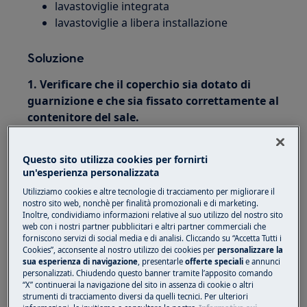
lavastoviglie integrata
lavastoviglie a libera installazione
Soluzione
1. Verificare che il coperchio sia dotato di
guarnizione e che sia fissato correttamente al
contenitore del sale.
2. Assicurarsi che il contenitore del sale sia
Questo sito utilizza cookies per fornirti
pieno di sale.
un'esperienza personalizzata
3. Controllare che l'addolcitore sia impostato
Utilizziamo cookies e altre tecnologie di tracciamento per migliorare il
sul livello corretto di durezza dell’acqua.
nostro sito web, nonchè per finalità promozionali e di marketing.
Inoltre, condividiamo informazioni relative al suo utilizzo del nostro sito
web con i nostri partner pubblicitari e altri partner commerciali che
Consultare il manuale dell'utente per maggiori
forniscono servizi di social media e di analisi. Cliccando su “Accetta Tutti i
informazioni su come impostare correttamente
Cookies”, acconsente al nostro utilizzo dei cookies per
personalizzare la
sua esperienza di navigazione
, presentarle
offerte speciali
e annunci
la durezza dell'acqua. Lo puoi scaricare andando
personalizzati. Chiudendo questo banner tramite l’apposito comando
nella sezione in alto a destra di questo articolo.
“X” continuerai la navigazione del sito in assenza di cookie o altri
strumenti di tracciamento diversi da quelli tecnici. Per ulteriori