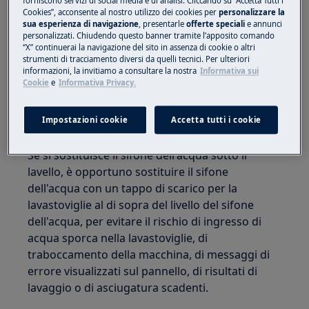
forniscono servizi di social media e di analisi. Cliccando su “Accetta Tutti i
rientrare nella lavastoviglie:
Cookies”, acconsente al nostro utilizzo dei cookies per
personalizzare la
sua esperienza di navigazione
, presentarle
offerte speciali
e annunci
personalizzati. Chiudendo questo banner tramite l’apposito comando
“X” continuerai la navigazione del sito in assenza di cookie o altri
strumenti di tracciamento diversi da quelli tecnici. Per ulteriori
informazioni, la invitiamo a consultare la nostra
Informativa sui
Cookie
e
Informativa Privacy.
Impostazioni cookie
Accetta tutti i cookie
Se si sostituisce il sifone dell'acqua sotto il
lavello, è opportuno sostituire il sifone
dell'acqua con un tappo di scarico per la
lavastoviglie al di sopra del livello del sifone
dell'acqua, per evitare il rischio di ingresso di
acqua sporca nella lavastoviglie, di
traboccamento della macchina, di messaggi di
errore visualizzati sul pannello, di risultati di
lavaggio o di asciugatura scadenti.