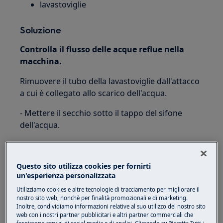
lavastoviglie
Soluzione
Controlla il flusso delle acque reflue nella
macchina.
Rimuovere il tubo della lavastoviglie dall'attacco
a cui è collegato allo scarico dell'acqua.
- Mettere il secchio sotto il tappo del sifone
dell'acqua.
- Aprire il rubinetto del lavandino sopra il sifone.
Se l'acqua fuoriesce dal tappo, lo scarico è
Questo sito utilizza cookies per fornirti
un'esperienza personalizzata
intasato o il sifone è difettoso e deve essere
riparato o sostituito.
Utilizziamo cookies e altre tecnologie di tracciamento per migliorare il
nostro sito web, nonchè per finalità promozionali e di marketing.
Inoltre, condividiamo informazioni relative al suo utilizzo del nostro sito
Ecco un esempio di impianto di drenaggio in cui
web con i nostri partner pubblicitari e altri partner commerciali che
c'è il rischio che il liquame sporco possa