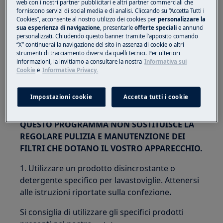
web con i nostri partner pubblicitari e altri partner commerciali che
forniscono servizi di social media e di analisi. Cliccando su “Accetta Tutti i
Cookies”, acconsente al nostro utilizzo dei cookies per
personalizzare la
sua esperienza di navigazione
, presentarle
offerte speciali
e annunci
personalizzati. Chiudendo questo banner tramite l’apposito comando
“X” continuerai la navigazione del sito in assenza di cookie o altri
strumenti di tracciamento diversi da quelli tecnici. Per ulteriori
informazioni, la invitiamo a consultare la nostra
Informativa sui
Cookie
e
Informativa Privacy.
Impostazioni cookie
Accetta tutti i cookie
QUESTO PROGRAMMA NON SOSTITUISCE LA
REGOLARE PULIZIA E MANUTENZIONE DEI
FILTRI CHE DOTANO IL VOSTRO APPARECCHIO.
1. Utilizzare un prodotto disincrostante o
detergente specifico per lavastoviglie. Attenersi
alle istruzioni riportate sulla confezione
.
Si consiglia di utilizzare gli specifici prodotti