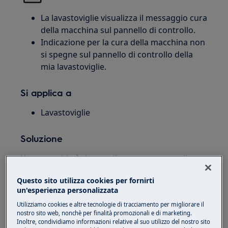
La lavastoviglie visualizza il messaggio cura
della macchina sul pannello di controllo.
Indicazione per la cura della macchina non
si spegne sul pannello di controllo della
mia lavastoviglie.
Si applica a
Lavastoviglie
Soluzione
L'apparecchio è dotato di un programma di
autopulizia ("Cura della macchina" / “Machine
Questo sito utilizza cookies per fornirti
Care”). Questo programma è progettato per
un'esperienza personalizzata
lavare l'interno dell'apparecchio per risultati
Utilizziamo cookies e altre tecnologie di tracciamento per migliorare il
ottimali.
nostro sito web, nonchè per finalità promozionali e di marketing.
Inoltre, condividiamo informazioni relative al suo utilizzo del nostro sito