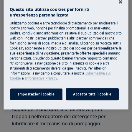
Soluzione
Questo sito utilizza cookies per fornirti
1. Rumore di ronzio subito dopo l'avvio:
un'esperienza personalizzata
Utilizziamo cookies e altre tecnologie di tracciamento per migliorare il
Non c'è motivo di preoccuparsi, la lavastoviglie
nostro sito web, nonchè per finalità promozionali e di marketing.
avvia sempre un ciclo di lavaggio con un
Inoltre, condividiamo informazioni relative al suo utilizzo del nostro sito
web con i nostri partner pubblicitari e altri partner commerciali che
programma di pompaggio, che produce questo
forniscono servizi di social media e di analisi. Cliccando su “Accetta Tutti i
rumore.
Cookies”, acconsente al nostro utilizzo dei cookies per
personalizzare la
sua esperienza di navigazione
, presentarle
offerte speciali
e annunci
personalizzati. Chiudendo questo banner tramite l’apposito comando
2. Rumore forte o bussare:
“X” continuerai la navigazione del sito in assenza di cookie o altri
strumenti di tracciamento diversi da quelli tecnici. Per ulteriori
Non c'è motivo di preoccuparsi, il rumore viene
informazioni, la invitiamo a consultare la nostra
Informativa sui
prodotto dall'apertura del contenitore del
Cookie
e
Informativa Privacy.
detersivo.
Impostazioni cookie
Accetta tutti i cookie
3. Segnale acustico durante il pompaggio:
Aggiungere una goccia di detersivo (non
troppo!) nell'erogatore del detergente per
lubrificare il meccanismo di pompaggio.