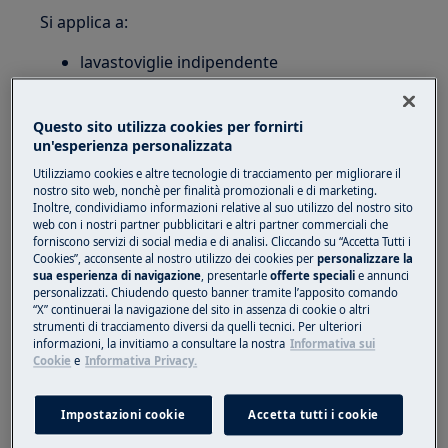
Si applica a:
lavastoviglie indipendente
lavastoviglie integrata
Soluzione:
Questo sito utilizza cookies per fornirti
un'esperienza personalizzata
1. Si consiglia di usare le pastiglie per
Utilizziamo cookies e altre tecnologie di tracciamento per migliorare il
lavastoviglie con cicli di lavaggio lunghi al
nostro sito web, nonchè per finalità promozionali e di marketing.
fine di evitare tracce di detersivo sulle
Inoltre, condividiamo informazioni relative al suo utilizzo del nostro sito
web con i nostri partner pubblicitari e altri partner commerciali che
stoviglie.
forniscono servizi di social media e di analisi. Cliccando su “Accetta Tutti i
Cookies”, acconsente al nostro utilizzo dei cookies per
personalizzare la
Le pastiglie della lavastoviglie non si sciolgono
sua esperienza di navigazione
, presentarle
offerte speciali
e annunci
personalizzati. Chiudendo questo banner tramite l’apposito comando
completamente in un ciclo breve.
“X” continuerai la navigazione del sito in assenza di cookie o altri
strumenti di tracciamento diversi da quelli tecnici. Per ulteriori
2. Provare una marca diversa di pastiglie per
informazioni, la invitiamo a consultare la nostra
Informativa sui
lavastoviglie o usare un detergente in
Cookie
e
Informativa Privacy.
polvere.
Impostazioni cookie
Accetta tutti i cookie
Alcune marche di pastiglie detergenti non