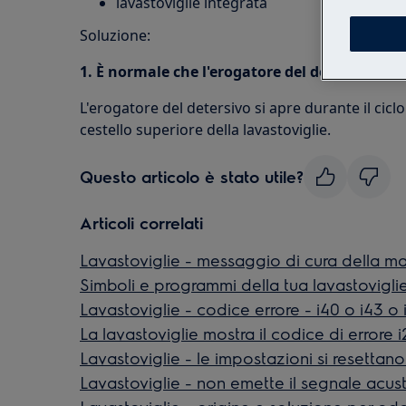
lavastoviglie integrata
Soluzione:
1. È normale che l'erogatore del detersivo n
L'erogatore del detersivo si apre durante il cicl
cestello superiore della lavastoviglie.
Questo articolo è stato utile?
Articoli correlati
Lavastoviglie - messaggio di cura della ma
Simboli e programmi della tua lavastoviglie
Lavastoviglie - codice errore - i40 o i43 o 
La lavastoviglie mostra il codice di errore 
Lavastoviglie - le impostazioni si resettan
Lavastoviglie - non emette il segnale acust