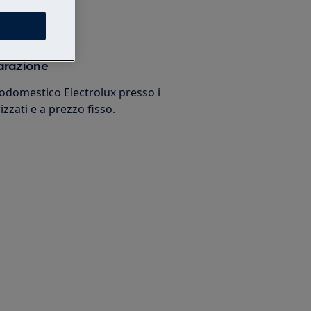
arazione
trodomestico Electrolux presso i
izzati e a prezzo fisso.