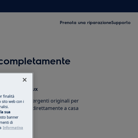
Prenota una riparazione
Supporto
e completamente
sori Electrolux
 finalità
cessori e detergenti originali per
o sito web con i
alisi.
stico e ricevili direttamente a casa
la sua
esto banner
umenti di
a
Informativa