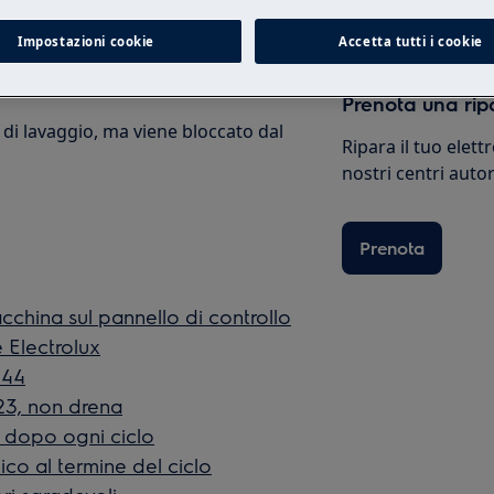
Impostazioni cookie
Accetta tutti i cookie
on si apra completamente.
Prenota una rip
o di lavaggio, ma viene bloccato dal
Ripara il tuo elet
nostri centri autor
Prenota
cchina sul pannello di controllo
 Electrolux
i44
i23, non drena
o dopo ogni ciclo
ico al termine del ciclo