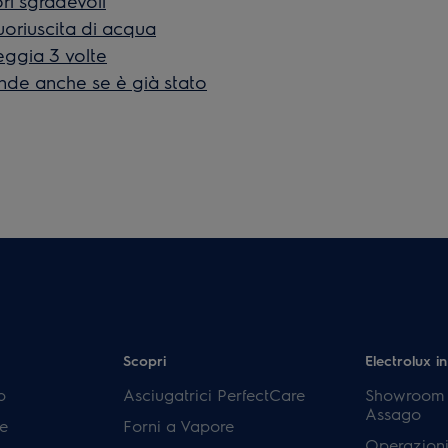
ri sgradevoli
uoriuscita di acqua
eggia 3 volte
cende anche se è già stato
Scopri
Electrolux in
p
Asciugatrici PerfectCare
Showroom E
Assago
e
Forni a Vapore
Operazioni