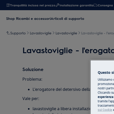
Tranquillità inclusa nel prezzo
Installazione garantita
Consegna 
Shop Ricambi e accessori
Articoli di supporto
Supporto
Lavastoviglie
Lavastoviglie
Lavastoviglie - l'e
Lavastoviglie - l'eroga
Soluzione
Questo si
Problema:
Utilizziamo 
promozionali
nostri partn
L'erogatore del detersivo della lavastovig
Cliccando su
esperienza 
Vale per:
tramite l’ap
tracciamento
lavastoviglie a libera installazione
sui Cookie