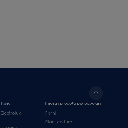
 Italia
I nostri prodotti più popolari
lectrolux
Forni
Piani cottura
 a premi