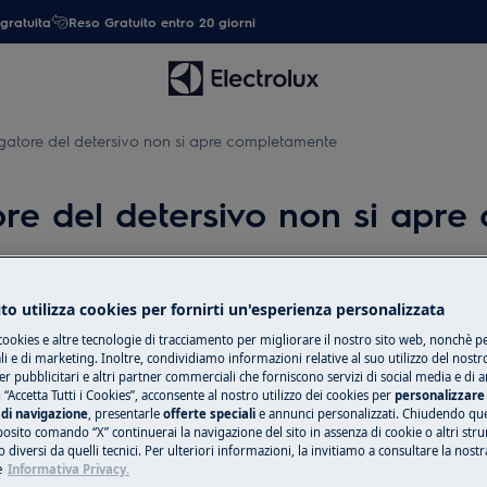
gratuita
Reso Gratuito entro 20 giorni
rogatore del detersivo non si apre completamente
tore del detersivo non si apr
to utilizza cookies per fornirti un'esperienza personalizzata
Ricambi e acces
cookies e altre tecnologie di tracciamento per migliorare il nostro sito web, nonchè per
Compra ricambi, ac
 e di marketing. Inoltre, condividiamo informazioni relative al suo utilizzo del nostr
er pubblicitari e altri partner commerciali che forniscono servizi di social media e di an
lie non si apre completamente
il tuo elettrodome
 “Accetta Tutti i Cookies”, acconsente al nostro utilizzo dei cookies per
personalizzare 
tua.
di navigazione
, presentarle
offerte speciali
e annunci personalizzati. Chiudendo qu
posito comando “X” continuerai la navigazione del sito in assenza di cookie o altri str
 diversi da quelli tecnici. Per ulteriori informazioni, la invitiamo a consultare la nostr
e
Informativa Privacy.
Shop online