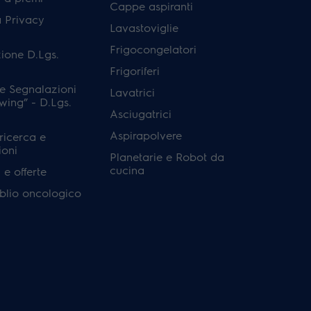
Cappe aspiranti
a Privacy
Lavastoviglie
Frigocongelatori
ione D.Lgs.
Frigoriferi
e Segnalazioni
Lavatrici
wing” - D.Lgs.
Asciugatrici
Aspirapolvere
 ricerca e
ioni
Planetarie e Robot da
cucina
e offerte
'oblio oncologico