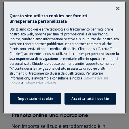
Si applica a
Lavastoviglie integrata
Questo sito utilizza cookies per fornirti
un'esperienza personalizzata
Lavastoviglie a libera installazione
Utilizziamo cookies e altre tecnologie di tracciamento per migliorare il
nostro sito web, nonchè per finalità promozionali e di marketing.
Soluzione
Inoltre, condividiamo informazioni relative al suo utilizzo del nostro sito
web con i nostri partner pubblicitari e altri partner commerciali che
forniscono servizi di social media e di analisi. Cliccando su “Accetta Tutti i
Cookies”, acconsente al nostro utilizzo dei cookies per
personalizzare la
sua esperienza di navigazione
, presentarle
offerte speciali
e annunci
personalizzati. Chiudendo questo banner tramite l’apposito comando
“X” continuerai la navigazione del sito in assenza di cookie o altri
strumenti di tracciamento diversi da quelli tecnici. Per ulteriori
informazioni, la invitiamo a consultare la nostra
Informativa sui
Play
Cookie
e
Informativa Privacy.
Impostazioni cookie
Accetta tutti i cookie
Prenota online una riparazione
Non importa se il tuo elettrodomestico è in