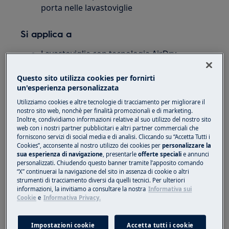
porta nelle lavastoviglie
Si applica a
Lavastoviglie con tecnologia AirDry
Questo sito utilizza cookies per fornirti
Soluzione
un'esperienza personalizzata
La tecnologia AirDry offre prestazioni di
Utilizziamo cookies e altre tecnologie di tracciamento per migliorare il
asciugatura fino a tre volte migliori rispetto ai
nostro sito web, nonchè per finalità promozionali e di marketing.
Inoltre, condividiamo informazioni relative al suo utilizzo del nostro sito
sistemi a porta chiusa. La porta si apre
web con i nostri partner pubblicitari e altri partner commerciali che
automaticamente al termine della fase di
forniscono servizi di social media e di analisi. Cliccando su “Accetta Tutti i
Cookies”, acconsente al nostro utilizzo dei cookies per
personalizzare la
asciugatura e l'aria viene fatta circolare
sua esperienza di navigazione
, presentarle
offerte speciali
e annunci
all'interno della macchina. I piatti escono
personalizzati. Chiudendo questo banner tramite l’apposito comando
perfettamente asciutti. Ogni volta.
“X” continuerai la navigazione del sito in assenza di cookie o altri
strumenti di tracciamento diversi da quelli tecnici. Per ulteriori
informazioni, la invitiamo a consultare la nostra
Informativa sui
AirDry si attiva automaticamente con tutti i
Cookie
e
Informativa Privacy.
programmi. La durata della fase di asciugatura
e del tempo di apertura della porta varia a
Impostazioni cookie
Accetta tutti i cookie