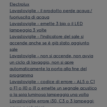
Electrolux
Lavastoviglie - il prodotto perde acqua /
fuoriuscita di acqua
Lavastoviglie - emette 3 bip o il LED
lampeggia 3 volte
Lavastoviglie - l'indicatore del sale si
accende anche se è già stato aggiunto
sale
Lavastoviglie - non si accende, non avvia
un ciclo di lavaggio, non si apre
automaticamente la porta alla fine del
programma
Lavastoviglie - codice di errore - AL5 o C1
o F1 o i10 o i11 o emette un segnale acustico
o la spia luminosa lampeggia una volta
Lavastoviglie errore i30, C3 o 3 lampeggi: