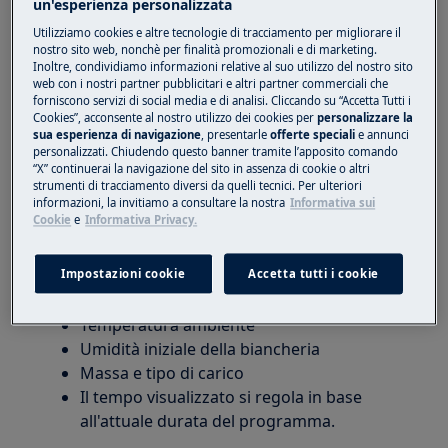
un'esperienza personalizzata
diverse per lo stesso programma.
Utilizziamo cookies e altre tecnologie di tracciamento per migliorare il
L'attuale durata del programma differisce
nostro sito web, nonchè per finalità promozionali e di marketing.
da quella indicata nel manuale dell'utente.
Inoltre, condividiamo informazioni relative al suo utilizzo del nostro sito
web con i nostri partner pubblicitari e altri partner commerciali che
forniscono servizi di social media e di analisi. Cliccando su “Accetta Tutti i
Vale per:
Cookies”, acconsente al nostro utilizzo dei cookies per
personalizzare la
sua esperienza di navigazione
, presentarle
offerte speciali
e annunci
Asciugatrice a pompa di calore
personalizzati. Chiudendo questo banner tramite l’apposito comando
“X” continuerai la navigazione del sito in assenza di cookie o altri
Soluzione:
strumenti di tracciamento diversi da quelli tecnici. Per ulteriori
informazioni, la invitiamo a consultare la nostra
Informativa sui
1. L'apparecchiatura funziona correttamente.
Cookie
e
Informativa Privacy.
La durata dell'asciugatura viene calcolata sulla
Impostazioni cookie
Accetta tutti i cookie
base di diversi parametri quali:
Temperatura ambiente
Umidità iniziale della biancheria
Massa e tipo di carico
Il tempo visualizzato si regola in base
all'attuale durata del programma.